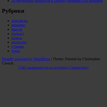
20 неудобных вопросов к сюжету Resident Evil Requiem
Рубрики
лонгриды
меморис
мысли
подкаст
разное
рецензии
стримы
топы
Proudly powered by WordPress
|
Theme: Daniela by Christopher
Crouch.
Сайт размещается на хостинге Спринтхост