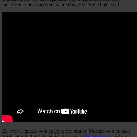
восьмибитное отменилось, поэтому Streets of Rage 2 и 1:
До этого, правда — в среду в три дня по Москве — я покажу
Resident Evil 0 HD Remaster. Там же, на
Игромании
.
upd
: не