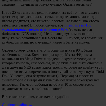
недоумение. Мне тогда казалось, что это вообще очень
странно — слушать игровую музыку. Оказывается, нет)
И вот 25 лет спустя я решил вспомнить всё то, что слушал в
детстве: даже раскопал кассеты, которые записывал тогда,
чтобы убедиться, что ничего не забыл. Но наверняка что-то
забыл всё равно) В любом случае, вот
плейлист из 100
музыкальных треков из видеоигр 90-х
(то есть не вся
библиотека NES попала). Не больше двух композиций на
игру. Ранжированный с 100 места по 1. Список, без сомнения,
глубоко личный, но с музыкой иначе и быть не может.
Отдельно хочу сказать, что игровая музыка в 90-х была
особенно хороша. Композиторы вроде Мэтта Фёрнисса
выжимали из Mega Drive запредельно крутые мелодии, на
которые консоль, казалось бы, не должна была быть способна.
Да и даже на NES встречались треки, которые по драйву утрут
нос почти всем современным (послушайте вот музыку из Doki
Doki Yuuenchi, она безумно качает). Переход от простых
синтезаторов с гитарами к унылым безликим оркестрам всё
испортил. Так что подборки из 00-х и 10-х, скорее всего,
ограничатся полусотней композиций.
Вот список текстом, если вам так удобно:
«Топ
Continue reading
→