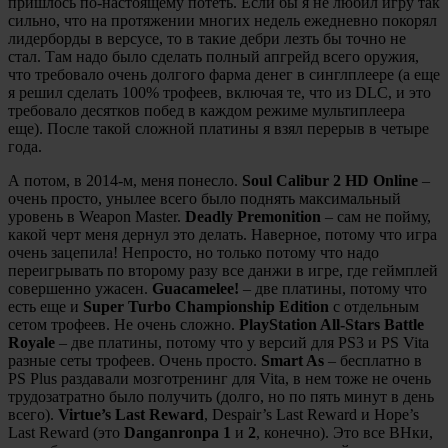
пришлось по-настоящему потеть. Если бы я не любил игру так
сильно, что на протяжении многих недель ежедневно покорял
лидерборды в версусе, то в такие дебри лезть бы точно не
стал. Там надо было сделать полный апгрейд всего оружия,
что требовало очень долгого фарма денег в синглплеере (а еще
я решил сделать 100% трофеев, включая те, что из DLC, и это
требовало десятков побед в каждом режиме мультиплеера
еще). После такой сложной платины я взял перерыв в четыре
года.
А потом, в 2014-м, меня понесло.
Soul Calibur 2 HD Online
–
очень просто, унылее всего было поднять максимальный
уровень в Weapon Master.
Deadly Premonition
– сам не пойму,
какой черт меня дернул это делать. Наверное, потому что игра
очень зацепила! Непросто, но только потому что надо
переигрывать по второму разу все данжи в игре, где геймплей
совершенно ужасен.
Guacamelee!
– две платины, потому что
есть еще и
Super Turbo Championship Edition
с отдельным
сетом трофеев. Не очень сложно.
PlayStation All-Stars Battle
Royale
– две платины, потому что у версий для PS3 и PS Vita
разные сеты трофеев. Очень просто.
Smart As
– бесплатно в
PS Plus раздавали мозготренинг для Vita, в нем тоже не очень
трудозатратно было получить (долго, но по пять минут в день
всего).
Virtue’s Last Reward
, Despair’s Last Reward и Hope’s
Last Reward (это
Danganronpa 1
и
2
, конечно). Это все ВНки,