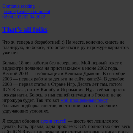
«Про
Continue reading
→
Categories:
мои
разное
Leave a comment
50
02.04.2022
02.04.2022
платиновых
трофеев»
That’s all folks
Что ж, теперь я безработный :) На месте, конечно, сидеть не
планирую, но боюсь, что оставаться в ру-игрожуре вариантов
уже нет.
Больше 18 лет работал без перерывов. Мой первый текст о
видеоигре появился на приставки.ком в июне 2002 года.
Весной 2003 — публикация в Великом Драконе. В сентябре
2003 — первая работа за деньги на сайте game24. В декабре
2003 — первая статья в Стране Игр. Десять лет там, потом
IGN Russia, потом Канобу и Игромания. Ну, а сейчас просто
некуда идти. Боюсь, в нынешней ситуации в России не до
игрожура будет. Так что вот
мой прощальный текст
—
большая подборка советов, во что поиграть в нынешних
удручающих условиях.
Я сходил обновил
архив статей
— шесть лет ленился это
делать. Есть, правда, одна проблема: IGN полностью снёс весь
сайт IGN Russia, где лежали все статьи, которые я писал и для