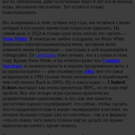
все их обновления, даже полученные через 8 лет после выхода
игры, абсолютно бесплатны. Тут остаётся только
поаплодировать.
Но, возвращаясь к теме лучших игр года, мы остаёмся с инди,
которые в последнее время тоже перестали удивлять. На
самом деле, в 2022-м только одна игра смогла это сделать —
Neon White
. Я никогда не любил спидраны, но Neon White
буквально перепрограммировала меня, заставила меня
изменить моим привычкам — настолько в ней выдающийся
геймдизайн. Её
саундтрек
тоже лучшее, что я слушал в этом
году. Кроме Neon White, я бы отметил разве что
Vampire
Survivors
за увлекательность и хорошо продуманную мету, а
из прошлогоднего — уже упомянутую
Alisa
: вот это такое
возвращение в 1995 (только более интересное и играбельное,
чем собственно Back in 1995). Ну и напоследок —
Chained
Echoes
выглядит как очень приличная JRPG, но её надо ещё
пройти. Все эти четыре игры сделаны практически
разработчиками-одиночками, и это, как мне кажется,
достаточно хорошо подчёркивает, что сейчас, чтобы сделать
что-то выдающееся (как в жанре «возвращение классики, на
которое большие студии уже не способны», так и в формате
«что-то новое, чего никто толком ещё не делал), не нужно
практически ничего, кроме таланта.