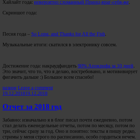
Хайлайт года:
невероятно сломанный Принц-враг-себя-же
.
Скриншот года:
Песня года –
So Long, and Thanks for All the Fish
.
Музыкальные итоги: скатился в электронику совсем.
Достижение года: накраудфандить
90% Апокрифа за 10 дней
.
Это значит, что то, что я делаю, востребовано, и мотививирует
фигачить дальше :) Большое всем спасибо!
Categories:
разное
Leave a comment
19.12.2018
19.12.2018
Отчет за 2018 год
Забавно: изначально я в блог писал почти ежедневно, потом
стал делать еженедельные отчеты, потом по месяцу, потом по
три, сейчас сразу за год. Оно и понятно: тексты я пишу редко,
стримы у меня строго по расписанию, особо гордиться нечем.