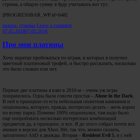
стрима, а общую сумму я буду учитывать вот тут.
[PROGRESSBAR_WP id=648]
Categories:
разное
,
стримы
Leave a comment
07.05.2018
07.05.2018
Про мои платины
Хочу вкратце пробежаться по играм, в которых я получил
заветный платиновый трофей, и быстро рассказать, насколько
это было сложно или нет.
Первые две платины я взял в 2010-м – очень уж игры
понравились. Одна была совсем простая –
Alone in the Dark
.
В ней в принципе-то есть небольшая сюжетная кампания и
опционалка, которую, правда, интересно делать – жечь корни
по всему парку. Помимо 100% опционалки, там надо было
еще попробовать несколько интересных комбинаций
предметов да, в принципе, и все. Я до этого собрал почти все
ачивки в версии для Xbox 360, так что, можно сказать,
заплатинил AitD я дважды. Вторая –
Resident Evil 5
, и с ней