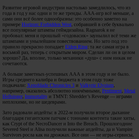
Развитие игровой индустрии настолько замедлилось, что из
года в год у нас одни и те же тренды. ААА-игр всё меньше, а
сами они всё более однообразны: это особенно заметно на
примере
Horizon: Forbidden West
, собравшей в себе буквально
все популярные штампы геймдизайна. Ragnarok я не
пробовал: меня и прошлый «годовасик» заунылил всё теми же
штампами и унылейшим повествованием. Но зато под это
правило прекрасно попадает
Elden Ring
: та же самая игра в
восьмой раз, теперь с открытым миром. Сделан ли он в целом
хорошо? Да, вполне, только механики «душ» с ним никак не
сочетаются.
А больше заметных-успешных ААА в этом году и не было.
Игры среднего калибра и бюджета в этом году тоже
подкачали:
Xenoblade Chronicles 3
и
Valkyrie Elysium
,
например, оказались абсолютно никчёмными,
Pentiment
,
Metal
Hellsinger
,
Immortality
и TMNT: Shredder’s Revenge — играми
неплохими, но не шедеврами.
Зато радовали апдейты: в 2022-м получили второе дыхание
благодаря гигантским патчам с тоннами контента такие хиты,
как Crypt of the NecroDancer и Into the Breach. Прошлогодние
Severed Steel и Alisa получили важные апдейты, да и Vampire
Survivors росла как на дрожжах. Все они — не игры-сервисы,