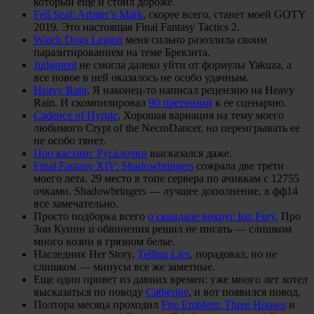
который еще и стоил дороже.
Fell Seal: Arbiter’s Mark
, скорее всего, станет моей GOTY
2019. Это настоящая Final Fantasy Tactics 2.
Watch Dogs Legion
меня сильно разозлила своим
паразитированием на теме Брекзита.
Judgment
не смогла далеко уйти от формулы Yakuza, а
все новое в ней оказалось не особо удачным.
Heavy Rain
. Я наконец-то написал рецензию на Heavy
Rain. И скомпилировал
90 претензий
к ее сценарию.
Cadence of Hyrule
. Хорошая вариация на тему моего
любимого Crypt of the NecroDancer, но переигрывать ее
не особо тянет.
Про кастинг Русалочки
высказался даже.
Final Fantasy XIV: Shadowbringers
сожрала две трети
моего лета. 29 место в топе сервера по ачивкам с 12755
очками. Shadowbringers — лучшее дополнение, в фф14
все замечательно.
Просто подборка всего
о скандале вокруг Ion Fury.
Про
Зои Куинн и обвинения решил не писать — слишком
много возни в грязном белье.
Наследник Her Story,
Telling Lies
, порадовал, но не
слишком — минусы все же заметные.
Еще один привет из давних времен: уже много лет хотел
высказаться по поводу
Catherine
, и вот появился повод.
Полтора месяца проходил
Fire Emblem: Three Houses
и