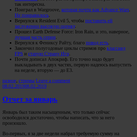
так интересна.
Поиграл в Wargroove,
которая почти как Advance Wars
.
Не понравилось
.
Вернулся к Resident Evil 5, чтобы
поставить ей
заслуженно высокую оценку
.
Прошел Earth Defense Force: Iron Rain, и это, наверное,
лучшая часть серии
.
Вернулся к Фениксу Райту, благо
повод есть
.
Закончил полугодовые циклы стримов про
классику
FPS
и
старую Страну Игр
.
Почти дописал Апокриф. Его точно надо будет
выкладывать в двух частях, первую надеюсь выпустить
на неделе, вторую — до Е3.
Categories:
разное
,
стримы
Leave a comment
08.02.2019
08.02.2019
Отчет за январь
Январь был таким насыщенным, что только сейчас
освободился достаточно, чтобы написать, что за него
произошло.
Во-первых, я за две недели набрал требуемую сумму на