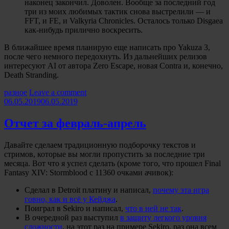
наконец закончил. Доволен. Вообще за последний год
три из моих любимых тактик снова выстрелили — и
FFT, и FE, и Valkyria Chronicles. Осталось только Disgaea
как-нибудь прилично воскресить.
В ближайшее время планирую еще написать про Yakuza 3,
после чего немного передохнуть. Из дальнейших релизов
интересуют AI от автора Zero Escape, новая Contra и, конечно,
Death Stranding.
Categories:
разное
Leave a comment
06.05.2019
06.05.2019
Отчет за февраль-апрель
Давайте сделаем традиционную подборочку текстов и
стримов, которые вы могли пропустить за последние три
месяца. Вот что я успел сделать (кроме того, что прошел Final
Fantasy XIV: Stormblood с 11360 очками ачивок):
Сделал в Detroit платину и написал,
почему эта игра
говно, как и всё у Кейджа
.
Поиграл в Sekiro и написал,
что в ней не так
.
В очередной раз выступил
в защиту легкого уровня
сложности
, на этот раз на примере Sekiro, раз она всем