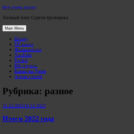
Skip
Всё очень плохо
to
Личный блог Сергея Цилюрика
content
Main Menu
Boosty
ТГ-канал
Финалкоблог
YouTube
Twitch
ВК-группа
Канал на Дзене
Архив статей
Рубрика:
разное
31.12.2022
10.12.2023
Итоги 2022 года