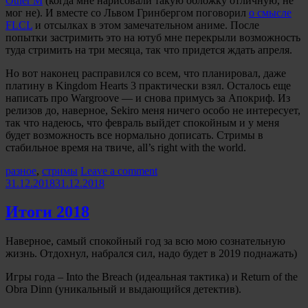
Other M
(когда мне нарисовали такую обложку отличную, не
мог не). И вместе со Львом Гринбергом поговорил
о смысле
FLCL
и отсылках в этом замечательном аниме. После
попытки застримить это на ютуб мне перекрыли возможность
туда стримить на три месяца, так что придется ждать апреля.
Но вот наконец расправился со всем, что планировал, даже
платину в Kingdom Hearts 3 практически взял. Осталось еще
написать про Wargroove — и снова примусь за Апокриф. Из
релизов до, наверное, Sekiro меня ничего особо не интересует,
так что надеюсь, что февраль выйдет спокойным и у меня
будет возможность все нормально дописать. Стримы в
стабильное время на твиче, all’s right with the world.
Categories:
разное
,
стримы
Leave a comment
31.12.2018
31.12.2018
Итоги 2018
Наверное, самый спокойный год за всю мою сознательную
жизнь. Отдохнул, набрался сил, надо будет в 2019 поднажать)
Игры года – Into the Breach (идеальная тактика) и Return of the
Obra Dinn (уникальный и выдающийся детектив).