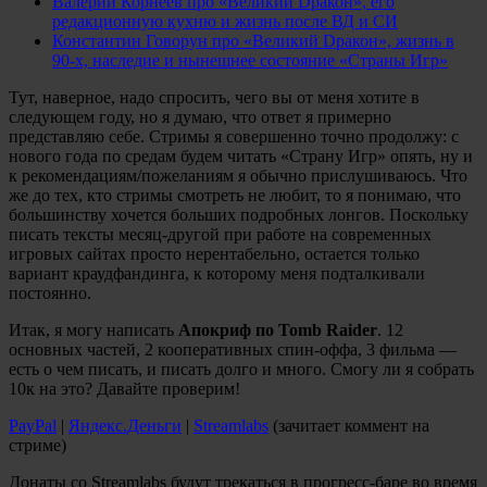
Валерий Корнеев про «Великий Dракон», его
редакционную кухню и жизнь после ВД и СИ
Константин Говорун про «Великий Dракон», жизнь в
90-х, наследие и нынешнее состояние «Страны Игр»
Тут, наверное, надо спросить, чего вы от меня хотите в
следующем году, но я думаю, что ответ я примерно
представляю себе. Стримы я совершенно точно продолжу: с
нового года по средам будем читать «Страну Игр» опять, ну и
к рекомендациям/пожеланиям я обычно прислушиваюсь. Что
же до тех, кто стримы смотреть не любит, то я понимаю, что
большинству хочется больших подробных лонгов. Поскольку
писать тексты месяц-другой при работе на современных
игровых сайтах просто нерентабельно, остается только
вариант краудфандинга, к которому меня подталкивали
постоянно.
Итак, я могу написать
Апокриф по Tomb Raider
. 12
основных частей, 2 кооперативных спин-оффа, 3 фильма —
есть о чем писать, и писать долго и много. Смогу ли я собрать
10к на это? Давайте проверим!
PayPal
|
Яндекс.Деньги
|
Streamlabs
(зачитает коммент на
стриме)
Донаты со Streamlabs будут трекаться в прогресс-баре во время