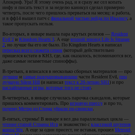
Апокриф. Ура! Я этому очень рад, и я сразу же сел копать
инфу и писать текст и за неделю каникул сделал примерно
четверть, после чего пришлось прерваться на месяц: и работа,
и в фф14 вышел патч с
финальной частью рейда по Ивалису
, а
такое пропускать нельзя.
Во-вторых, в январе вышла пара крутых релизов —
Resident
Evil 2
и
Kingdom Hearts 3
. А еще
второй эпизод Life Is Strange
2
, но лучше бы его не было. По Kingdom Hearts я написал
пересказ всего сюжета серии
(который действительно
пришелся кстати в КН3, где, как оказалось, вспоминаются все,
даже самые незаметные спиноффы).
В-третьих, я вписался в несколько сборных материалов — про
лучшие
и
самые разочаровывающие
части Resident Evil,
про
лучшую Silent Hill
(и написал
текст к 20-летию SH1
) и про
расхайпанные игры, которые того не стоят
.
В-четвертых, в январе случилась парочка скандалов, которые
пришлось комментировать. Про
игровую прессу
и про то,
почему Метро из Стима убрали по-свински
.
В-пятых, стримы! В январе я вел два параллельных цикла —
чтение старой Страны Игр
и знакомство с
классикой шутеров
конца 90х
. А еще за один присест, не вставая, прошел
Metroid: