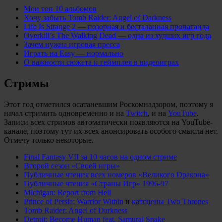
Мои топ 10 альбомов
Хочу забыть Tomb Raider: Angel of Darkness
Life Is Strange 2 — позорная и бесталанная пропаганда
Overkill’s The Walking Dead — одна из худших игр года
Зачем нужна игровая пресса
Играть на Easy — нормально
О важности сюжета и геймплея в видеоиграх
Стримы
Этот год отметился осатаневшим Роскомнадзором, поэтому я
начал стримить одновременно и на
Twitch
, и на
YouTube
.
Записи всех стримов автоматически появляются на YouTube-
канале, поэтому тут их всех анонсировать особого смысла нет.
Отмечу только некоторые.
Final Fantasy VII за 10 часов на одном стриме
Второй сезон «Своей игры»
Публичные чтения всех номеров «Великого Dракона»
Публичные чтения «Страны Игр» 1996-97
Michigan: Report from Hell
Prince of Persia: Warrior Within
и
катсцены Two Thrones
Tomb Raider: Angel of Darkness
Detroit: Become Human feat. Samurai Snake