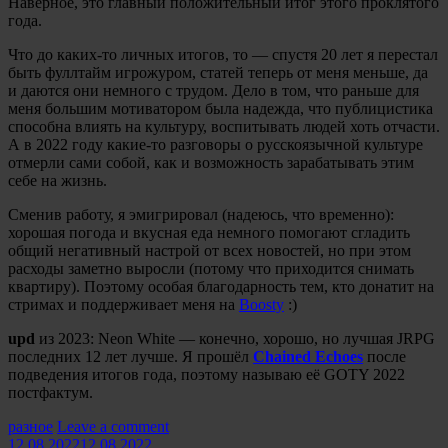
Наверное, это главный положительный итог этого проклятого
года.
Что до каких-то личных итогов, то — спустя 20 лет я перестал
быть фуллтайм игрожуром, статей теперь от меня меньше, да
и даются они немного с трудом. Дело в том, что раньше для
меня большим мотиватором была надежда, что публицистика
способна влиять на культуру, воспитывать людей хоть отчасти.
А в 2022 году какие-то разговоры о русскоязычной культуре
отмерли сами собой, как и возможность зарабатывать этим
себе на жизнь.
Сменив работу, я эмигрировал (надеюсь, что временно):
хорошая погода и вкусная еда немного помогают сгладить
общий негативный настрой от всех новостей, но при этом
расходы заметно выросли (потому что приходится снимать
квартиру). Поэтому особая благодарность тем, кто донатит на
стримах и поддерживает меня на
Boosty
:)
upd
из 2023: Neon White — конечно, хорошо, но лучшая JRPG
последних 12 лет лучше. Я прошёл
Chained Echoes
после
подведения итогов года, поэтому называю её GOTY 2022
постфактум.
Categories:
разное
Leave a comment
12.08.2022
12.08.2022