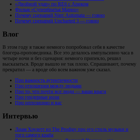
«Двойной удар» по RE6 с Ариком
Фильм «Супербратья Марио»
Почему сценарий Nier: Automata — говно
Почему сценарий Uncharted 3 — говно
Влог
В этом году я также немного попробовал себя в качестве
блогера-проповедника. Все это делалось импульсивно часа в
четыре ночи и без сценария: немного припекло, решил
высказаться. Вроде вышло не так плохо. Спрашивают, почему
прекратил — а вроде обо всем важном уже сказал.
Про важность аутентичности
Про отношения между людьми
Про то, что почти все люди — ваши враги
Про гендерные роли
Про оппозицию и вас
Интервью
Лиам Хоулетт из The Prodigy про его стиль музыки и
того самого краба