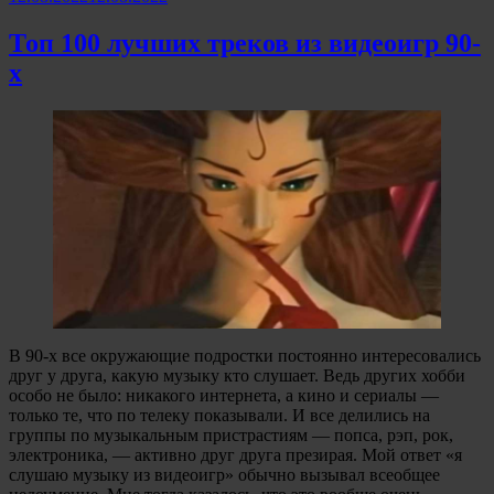
Топ 100 лучших треков из видеоигр 90-
х
В 90-х все окружающие подростки постоянно интересовались
друг у друга, какую музыку кто слушает. Ведь других хобби
особо не было: никакого интернета, а кино и сериалы —
только те, что по телеку показывали. И все делились на
группы по музыкальным пристрастиям — попса, рэп, рок,
электроника, — активно друг друга презирая. Мой ответ «я
слушаю музыку из видеоигр» обычно вызывал всеобщее