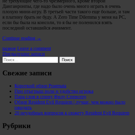
не требующие чего-то чрезмерного, кроме второй
Данганронпы, где надо было очень много играть в очень
плохую мини-игру. В третьей части такого еще больше, и там
я платину брать не буду. А Zero Time Dilemma у меня на PC,
если бы была на консоли, то я бы не поленился взять
последний оставшийся ачивмент.
«Про
Continue reading
→
мои
Categories:
разное
Leave a comment
платины»
Навигация
Предыдущие записи
Найти:
по
записям
Свежие записи
Короткий обзор Pragmata
Про отыгрыш роли и удобство игрока
Пара слов в спину Филу Спенсеру
Обзор Resident Evil Requiem | лучше, чем можно было
ожидать
20 неудобных вопросов к сюжету Resident Evil Requiem
Рубрики