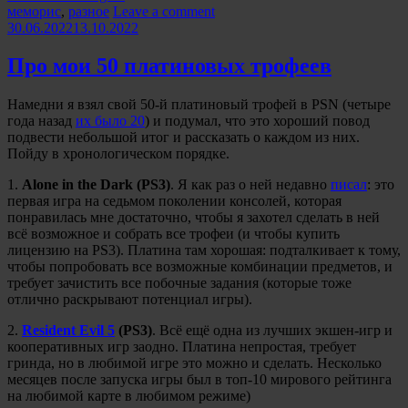
Categories:
100
меморис
,
разное
Leave a comment
лучших
30.06.2022
13.10.2022
треков
из
Про мои 50 платиновых трофеев
видеоигр
90-
Намедни я взял свой 50-й платиновый трофей в PSN (четыре
х»
года назад
их было 20
) и подумал, что это хороший повод
подвести небольшой итог и рассказать о каждом из них.
Пойду в хронологическом порядке.
1.
Alone in the Dark (PS3)
. Я как раз о ней недавно
писал
: это
первая игра на седьмом поколении консолей, которая
понравилась мне достаточно, чтобы я захотел сделать в ней
всё возможное и собрать все трофеи (и чтобы купить
лицензию на PS3). Платина там хорошая: подталкивает к тому,
чтобы попробовать все возможные комбинации предметов, и
требует зачистить все побочные задания (которые тоже
отлично раскрывают потенциал игры).
2.
Resident Evil 5
(PS3)
. Всё ещё одна из лучших экшен-игр и
кооперативных игр заодно. Платина непростая, требует
гринда, но в любимой игре это можно и сделать. Несколько
месяцев после запуска игры был в топ-10 мирового рейтинга
на любимой карте в любимом режиме)