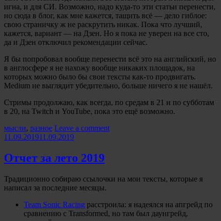
игна, и для СИ. Возможно, надо куда-то эти статьи перенести,
но сюда в блог, как мне кажется, тащить всё — дело гиблое:
свою страничку ж не раскрутить никак. Пока что лучший,
кажется, вариант — на Дзен. Но я пока не уверен на все сто,
да и Дзен отключил рекомендации сейчас.
Я бы попробовал вообще перенести всё это на английский, но
в англосфере я не нахожу вообще никаких площадок, на
которых можно было бы свои тексты как-то продвигать.
Medium не выглядит убедительно, больше ничего я не нашёл.
Стримы продолжаю, как всегда, по средам в 21 и по субботам
в 20, на Twitch и YouTube, пока это ещё возможно.
Categories:
мысли
,
разное
Leave a comment
11.09.2019
11.09.2019
Отчет за лето 2019
Традиционно собираю ссылочки на мои тексты, которые я
написал за последние месяцы.
Team Sonic Racing
расстроила: я надеялся на апгрейд по
сравнению с Transformed, но там был даунгрейд,