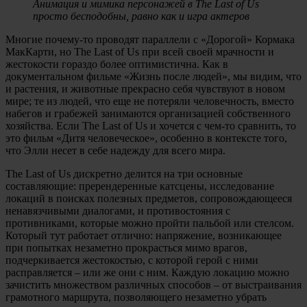
Анимация и мимика персонажей в The Last of Us
просто бесподобны, равно как и игра актеров
Многие почему-то проводят параллели с «Дорогой» Кормака
МакКарти, но The Last of Us при всей своей мрачности и
жестокости гораздо более оптимистична. Как в
документальном фильме «Жизнь после людей», мы видим, что
и растения, и животные прекрасно себя чувствуют в новом
мире; те из людей, что еще не потеряли человечность, вместо
набегов и грабежей занимаются организацией собственного
хозяйства. Если The Last of Us и хочется с чем-то сравнить, то
это фильм «Дитя человеческое», особенно в контексте того,
что Элли несет в себе надежду для всего мира.
The Last of Us дискретно делится на три основные
составляющие: пререндеренные катсцены, исследование
локаций в поисках полезных предметов, сопровождающееся
ненавязчивыми диалогами, и противостояния с
противниками, которые можно пройти пальбой или стелсом.
Который тут работает отлично: напряжение, возникающее
при попытках незаметно прокрасться мимо врагов,
подчеркивается жестокостью, с которой герой с ними
расправляется – или же они с ним. Каждую локацию можно
зачистить множеством различных способов – от выстраивания
грамотного маршрута, позволяющего незаметно убрать