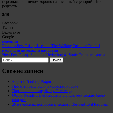
персонажа и в целом хорошо написанный сценарий. Что
редкость.
8/10
Facebook
Twitter
Вконтакте
Google+
Categories:
рецензии
Навигация
Previous Post
Обзор 1 сезона The Walking Dead от Tellale |
настоящая интерактивная драма
по
Next Post
Обзор Sonic the Hedgehog 4 | Sonic Team не смогла
записям
Найти:
Свежие записи
Короткий обзор Pragmata
Про отыгрыш роли и удобство игрока
Пара слов в спину Филу Спенсеру
Обзор Resident Evil Requiem | лучше, чем можно было
ожидать
20 неудобных вопросов к сюжету Resident Evil Requiem