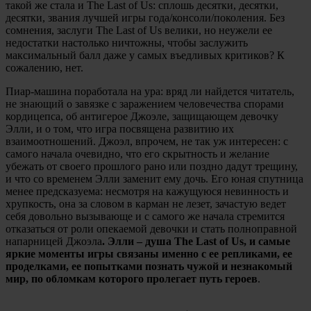
такой же стала и The Last of Us: сплошь десятки, десятки,
десятки, звания лучшей игры года/консоли/поколения. Без
сомнения, заслуги The Last of Us велики, но неужели ее
недостатки настолько ничтожны, чтобы заслужить
максимальный балл даже у самых въедливых критиков? К
сожалению, нет.
Пиар-машина поработала на ура: вряд ли найдется читатель,
не знающий о завязке с заражением человечества спорами
кордицепса, об антигерое Джоэле, защищающем девочку
Элли, и о том, что игра посвящена развитию их
взаимоотношений. Джоэл, впрочем, не так уж интересен: с
самого начала очевидно, что его скрытность и желание
убежать от своего прошлого рано или поздно дадут трещину,
и что со временем Элли заменит ему дочь. Его юная спутница
менее предсказуема: несмотря на кажущуюся невинность и
хрупкость, она за словом в карман не лезет, зачастую ведет
себя довольно вызывающе и с самого же начала стремится
отказаться от роли опекаемой девочки и стать полноправной
напарницей Джоэла
. Элли – душа The Last of Us, и самые
яркие моменты игры связаны именно с ее репликами, ее
проделками, ее попытками познать чужой и незнакомый
мир, по обломкам которого пролегает путь героев
.