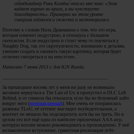
геймдизайнер Рики Камбье описал мне так: «Элли
кидает кирпич во врага, и вы чувствуете
благодарность». Примерно на этом уровне
синергия геймплея и сюжета и застопорилась
Поэтому к словам Нила Дракманна о том, что это игра,
которая изменит индустрию, я отношусь с большим
скепсисом. Если индустрии и стоит чему-то поучиться у
Naughty Dog, так это скрупулезности, вниманию к деталям,
умению создать и оживить такую картинку, которая будет
отлично смотреться и на некстгене.
Написано 7 июня 2013 г. для IGN Russia
.
____________________________________________
За прошедшие восемь лет у меня ни разу не возникало
желание вернуться к The Last of Us: я пропустил и DLC Left
Behind, и от сиквела бы отказался, если бы не безумный хайп
вокруг него (
неоправданный
). Мне очень не понравилась
развязка TLoU, её сеттинг выглядит неубедительным, а
контент не мешало бы подсократить хотя бы на треть. Но в
целом это всё ещё одна из наиболее приличных ААА-игр,
которую вполне можно рекомендовать к прохождению. У неё
великолепное вступление, грамотная реализация лгбт-