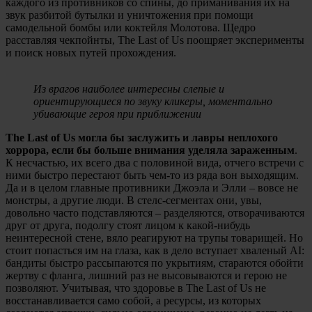
каждого из противников со спины, до приманивания их на
звук разбитой бутылки и уничтожения при помощи
самодельной бомбы или коктейля Молотова. Щедро
расставляя чекпойнты, The Last of Us поощряет эксперименты
и поиск новых путей прохождения.
Из врагов наиболее интересны слепые и
ориентирующиеся по звуку кликеры, моментально
убивающие героя при приближении
The Last of Us могла бы заслужить и лавры неплохого
хоррора, если бы больше внимания уделяла зараженным
.
К несчастью, их всего два с половиной вида, отчего встречи с
ними быстро перестают быть чем-то из ряда вон выходящим.
Да и в целом главные противники Джоэла и Элли – вовсе не
монстры, а другие люди. В стелс-сегментах они, увы,
довольно часто подставляются – разделяются, отворачиваются
друг от друга, подолгу стоят лицом к какой-нибудь
неинтересной стене, вяло реагируют на трупы товарищей. Но
стоит попасться им на глаза, как в дело вступает хваленый AI:
бандиты быстро рассыпаются по укрытиям, стараются обойти
жертву с фланга, лишний раз не высовываются и герою не
позволяют. Учитывая, что здоровье в The Last of Us не
восстанавливается само собой, а ресурсы, из которых