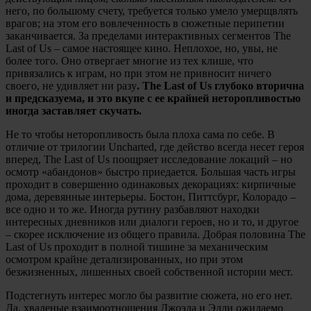
него, по большому счету, требуется только умело умерщвлять
врагов; на этом его вовлеченность в сюжетные перипетии
заканчивается. За пределами интерактивных сегментов The
Last of Us – самое настоящее кино. Неплохое, но, увы, не
более того. Оно отвергает многие из тех клише, что
привязались к играм, но при этом не привносит ничего
своего, не удивляет ни разу
. The Last of Us глубоко вторична
и предсказуема, и это вкупе с ее крайней неторопливостью
иногда заставляет скучать.
Не то чтобы неторопливость была плоха сама по себе. В
отличие от трилогии Uncharted, где действо всегда несет героя
вперед, The Last of Us поощряет исследование локаций – но
осмотр «абандонов» быстро приедается. Большая часть игры
проходит в совершенно одинаковых декорациях: кирпичные
дома, деревянные интерьеры. Бостон, Питтсбург, Колорадо –
все одно и то же. Иногда рутину разбавляют находки
интересных дневников или диалоги героев, но и то, и другое
– скорее исключение из общего правила. Добрая половина The
Last of Us проходит в полной тишине за механическим
осмотром крайне детализированных, но при этом
безжизненных, лишенных своей собственной истории мест.
Подстегнуть интерес могло бы развитие сюжета, но его нет.
Да, хваленые взаимоотношения Джоэла и Элли ожидаемо