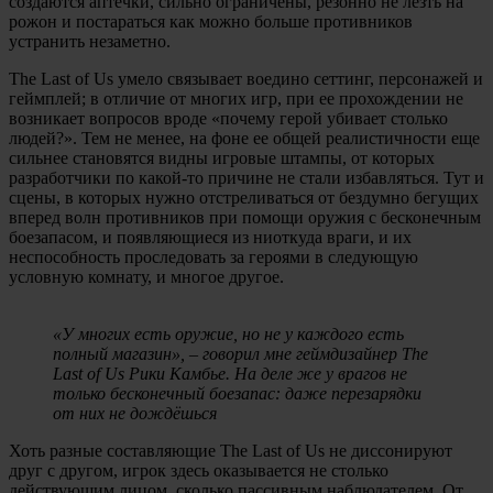
создаются аптечки, сильно ограничены, резонно не лезть на
рожон и постараться как можно больше противников
устранить незаметно.
The Last of Us умело связывает воедино сеттинг, персонажей и
геймплей; в отличие от многих игр, при ее прохождении не
возникает вопросов вроде «почему герой убивает столько
людей?». Тем не менее, на фоне ее общей реалистичности еще
сильнее становятся видны игровые штампы, от которых
разработчики по какой-то причине не стали избавляться. Тут и
сцены, в которых нужно отстреливаться от бездумно бегущих
вперед волн противников при помощи оружия с бесконечным
боезапасом, и появляющиеся из ниоткуда враги, и их
неспособность проследовать за героями в следующую
условную комнату, и многое другое.
«У многих есть оружие, но не у каждого есть
полный магазин», – говорил мне геймдизайнер The
Last of Us Рики Камбье. На деле же у врагов не
только бесконечный боезапас: даже перезарядки
от них не дождёшься
Хоть разные составляющие The Last of Us не диссонируют
друг с другом, игрок здесь оказывается не столько
действующим лицом, сколько пассивным наблюдателем. От