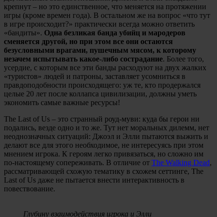
крепнут – но это единственное, что меняется на протяжении
игры (кроме времен года). В остальном же на вопрос «что тут
в игре происходит?» практически всегда можно ответить
«бандиты».
Одна безликая банда убийц и мародеров
сменяется другой, но при этом все они остаются
безусловными врагами, пушечным мясом, к которому
незачем испытывать какое-либо сострадание
. Более того,
усердие, с которым все эти банды расходуют на двух жалких
«туристов» людей и патроны, заставляет усомниться в
правдоподобности происходящего: уж те, кто продержался
целые 20 лет после коллапса цивилизации, должны уметь
экономить самые важные ресурсы!
The Last of Us – это странный роуд-муви: куда бы герои ни
подались, везде одно и то же. Тут нет моральных дилемм, нет
неоднозначных ситуаций: Джоэл и Элли пытаются выжить и
делают все для этого необходимое, не интересуясь при этом
мнением игрока. К героям легко привязаться, но сложно им
по-настоящему сопереживать. В отличие от
The Walking Dead
,
рассматривающей схожую тематику в схожем сеттинге, The
Last of Us даже не пытается внести интерактивность в
повествование.
Глубину взаимодействия игрока и Элли