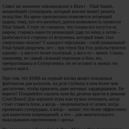
Самое же значимое нововведение в Brawl – Final Smash,
мощнейший суперприем, который вполне может решить
исход боя. На арене произвольно появляется летающий
шарик; тому, кто его разобьет, дается возможность провести
Final Smash. Стоит ли говорить, что сперва все несутся за
шаром, стараясь нанести решающий удар по нему, а затем –
разбегаются в стороны от везунчика, который вмиг стал
смертельно опасен? У каждого персонажа – свой уникальный
Final Smash (впрочем, нет – три героя Star Fox довольствуются
одним) – у кого-то более полезный, у кого-то – менее. Соник,
например, не самый сильный персонаж в бою, но,
превратившись в Суперсоника, он не оставит в живых ни
одного врага.
При том, что SSBB на первый взгляд может показаться
файтингом для казуалов, на деле глубины в нем более чем
достаточно, чтобы привлечь даже матерых хардкорщиков. Не
верите? Попробуйте одолеть хотя бы десяток врагов в режиме
Cruel Brawl! Для хорошей игры вам нужно понимать, когда
стоит ставить блок, а когда – уворачиваться от атаки; когда
применять суперудары, а когда – захват; что более эффективно
для нанесения повреждений, а что – для окончательного
выкидывания противников с арены.