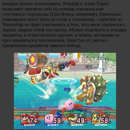
которые можно использовать. Pokeball и Assist Trophy
позволяют призвать себе на помощь покемона или
«гостевого» персонажа (Грея Фокса, например). Некоторые
помощники могут быть не столь и полезными – щеночек из
Nintendogs не будет участвовать в бою, зато мило улыбнется с
экрана, закрыв собой пол-арены. Можно подобрать и лечащие
предметы, и огнестрельное оружие, и бомбы, которыми не
грех швыряться в противников. Зачастую от умелого
применения предметов зависит победа.