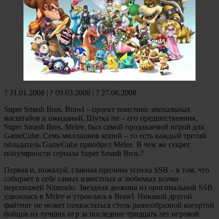
? 31.01.2008 | ? 09.03.2008 | ? 27.06.2008
Super Smash Bros. Brawl – проект поистине эпохальных
масштабов и ожиданий. Шутка ли – его предшественник,
Super Smash Bros. Melee, был самой продаваемой игрой для
GameCube. Семь миллионов копий – то есть каждый третий
обладатель GameCube приобрел Melee. В чем же секрет
популярности сериала Super Smash Bros.?
Первая и, пожалуй, главная причина успеха SSB – в том, что
собирает в себе самых известных и любимых всеми
персонажей Nintendo. Звездная дюжина из оригинальной SSB
удвоилась в Melee и утроилась в Brawl. Никакой другой
файтинг не может похвастаться столь разнообразной когортой
бойцов из лучших игр за последние тридцать лет игровой