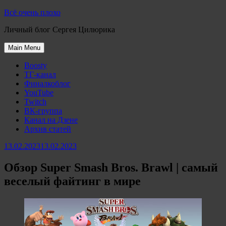
Skip
Всё очень плохо
to
Личный блог Сергея Цилюрика
content
Main Menu
Boosty
ТГ-канал
Финалкоблог
YouTube
Twitch
ВК-группа
Канал на Дзене
Архив статей
13.02.2023
13.02.2023
Обзор Super Smash Bros. Brawl | самый
веселый файтинг в мире