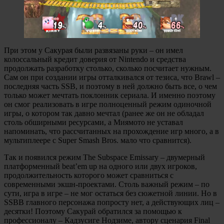
При этом у Сакурая были развязаны руки – он имел
колоссальный кредит доверия от Nintendo и средства
продолжать разработку столько, сколько посчитает нужным.
Сам он при создании игры отталкивался от тезиса, что Brawl –
последняя часть SSB, и поэтому в ней должно быть все, о чем
только может мечтать поклонник сериала. И именно поэтому
он смог реализовать в игре полноценный режим одиночной
игры, о котором так давно мечтал (ранее же он не обладал
столь обширными ресурсами, а Миямото не уставал
напоминать, что рассчитанных на прохождение игр много, а в
мультиплеере с Super Smash Bros. мало что сравнится).
Так и появился режим The Subspace Emissary – двумерный
платформенный beat’em up на одного или двух игроков,
продолжительность которого может сравниться с
современными экшн-проектами. Столь важный режим – по
сути, игра в игре – не мог остаться без сюжетной линии. Но в
SSBB главного персонажа попросту нет, а действующих лиц –
десятки! Поэтому Сакурай обратился за помощью к
профессионалу – Кадзусиге Нодзиме, автору сценария Final