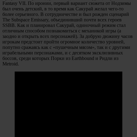
Fantasy VII. По иронии, первый вариант сюжета от Нодзимы
был очень детский, в то время как Сакурай желал чего-то
более серьезного. В сотрудничестве и был рожден сценарий
The Subspace Emissary, объединивший почти всех героев
SSBB. Как и планировал Сакурай, одиночный режим стал
отличным способом познакомиться с механикой игры (а
заодно и открыть всех персонажей). За добрую дюжину часов
игрокам предстоит пройти огромное количество уровней,
попутно сражаясь как с «пушечным мясом», так и с другими
играбельными персонажами, и с десятком эксклюзивных
боссов, среди которых Порки из Earthbound и Ридли из
Metroid.