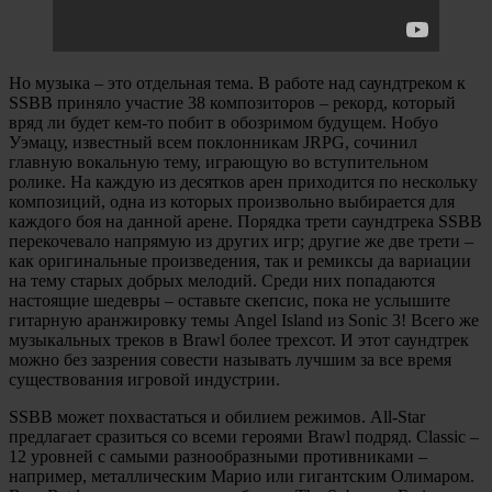
Но музыка – это отдельная тема. В работе над саундтреком к
SSBB приняло участие 38 композиторов – рекорд, который
вряд ли будет кем-то побит в обозримом будущем. Нобуо
Уэмацу, известный всем поклонникам JRPG, сочинил
главную вокальную тему, играющую во вступительном
ролике. На каждую из десятков арен приходится по нескольку
композиций, одна из которых произвольно выбирается для
каждого боя на данной арене. Порядка трети саундтрека SSBB
перекочевало напрямую из других игр; другие же две трети –
как оригинальные произведения, так и ремиксы да вариации
на тему старых добрых мелодий. Среди них попадаются
настоящие шедевры – оставьте скепсис, пока не услышите
гитарную аранжировку темы Angel Island из Sonic 3! Всего же
музыкальных треков в Brawl более трехсот. И этот саундтрек
можно без зазрения совести называть лучшим за все время
существования игровой индустрии.
SSBB может похвастаться и обилием режимов. All-Star
предлагает сразиться со всеми героями Brawl подряд. Classic –
12 уровней с самыми разнообразными противниками –
например, металлическим Марио или гигантским Олимаром.