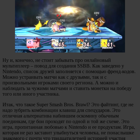
Ну и, конечно, не стоит забывать про онлайновый
мультиплеер – повод для создания SSBB. Как заведено у
Nintendo, список друзей заполняется с помощью френд-кодов.
Можно устраивать матчи как с друзьями, так и с
произвольными игроками своего региона. А можно и
наблюдать за чужими матчами и ставить монетки на победу
того или иного участника.
Итак, что такое Super Smash Bros. Brawl? Это файтинг, где не
надо зубрить комбинации клавиш для спецударов. Это
отличная альтернатива набившим оскомину обычным
поединкам, где бои проходят по одной и той же схеме. Это
игра, пропитанная любовью к Nintendo и ее продуктам. Игра,
которая не раз заставит улыбнуться человека, не понаслышке
знакомого с почти что тридцатилетней историей участия