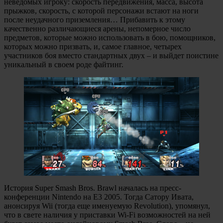
неведомых игроку: скорость передвижения, масса, высота
прыжков, скорость, с которой персонажи встают на ноги
после неудачного приземления… Прибавить к этому
качественно различающиеся арены, непомерное число
предметов, которые можно использовать в бою, помощников,
которых можно призвать, и, самое главное, четырех
участников боя вместо стандартных двух – и выйдет поистине
уникальный в своем роде файтинг.
История Super Smash Bros. Brawl началась на пресс-
конференции Nintendo на Е3 2005. Тогда Сатору Ивата,
анонсируя Wii (тогда еще именуемую Revolution), упомянул,
что в свете наличия у приставки Wi-Fi возможностей на ней