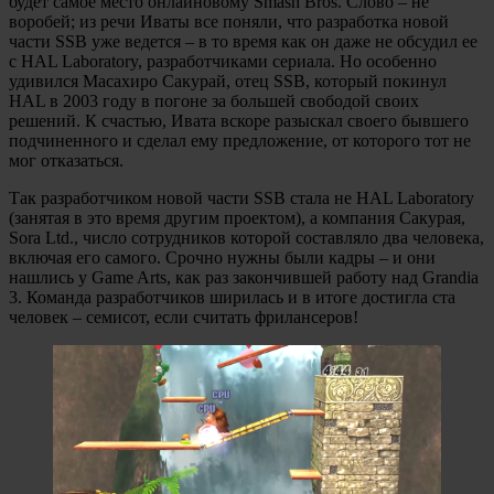
будет самое место онлайновому Smash Bros. Слово – не
воробей; из речи Иваты все поняли, что разработка новой
части SSB уже ведется – в то время как он даже не обсудил ее
с HAL Laboratory, разработчиками сериала. Но особенно
удивился Масахиро Сакурай, отец SSB, который покинул
HAL в 2003 году в погоне за большей свободой своих
решений. К счастью, Ивата вскоре разыскал своего бывшего
подчиненного и сделал ему предложение, от которого тот не
мог отказаться.
Так разработчиком новой части SSB стала не HAL Laboratory
(занятая в это время другим проектом), а компания Сакурая,
Sora Ltd., число сотрудников которой составляло два человека,
включая его самого. Срочно нужны были кадры – и они
нашлись у Game Arts, как раз закончившей работу над Grandia
3. Команда разработчиков ширилась и в итоге достигла ста
человек – семисот, если считать фрилансеров!