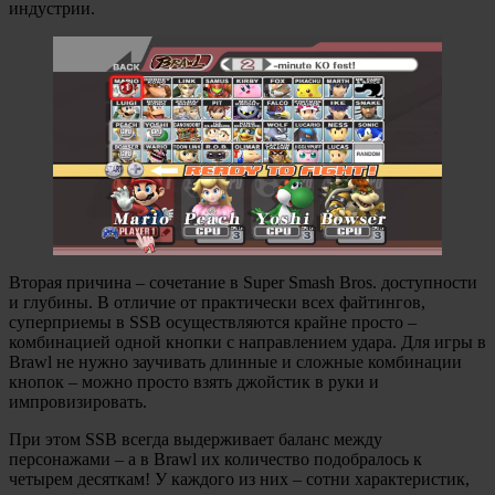
индустрии.
Вторая причина – сочетание в Super Smash Bros. доступности
и глубины. В отличие от практически всех файтингов,
суперприемы в SSB осуществляются крайне просто –
комбинацией одной кнопки с направлением удара. Для игры в
Brawl не нужно заучивать длинные и сложные комбинации
кнопок – можно просто взять джойстик в руки и
импровизировать.
При этом SSB всегда выдерживает баланс между
персонажами – а в Brawl их количество подобралось к
четырем десяткам! У каждого из них – сотни характеристик,