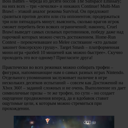
Boss Battles – череда из десяти боссов The Subspace Emissary;
на них всех – три «лечилки» и никаких Continue! Multi-Man
Brawl – этакий аналог режима Survival. Он предложит
сразиться против десяти или ста оппонентов; продержаться
три или пятнадцать минут; выяснить, сколько врагов игрок
сможет перебить безо всяких ограничений; наконец, Cruel
Brawl выведет самых сильных противников, победу даже над
парочкой которых можно счесть достижением. Home-Run
Contest – перекочевавшее из Melee состязание «кто дальше
закинет боксерскую грушу». Target Smash – платформенная
мини-игра «разбей 10 мишеней как можно быстрее». Скучно
проходить это все одному? Пригласите друга!
Практически во всех режимах можно собирать трофеи –
фигурки, напоминающие нам о самых разных играх Nintendo.
Отдельного упоминания заслуживает наличие в игре
нескольких десятков испытаний – совсем как Достижений на
Xbox 360! – заданий сложных и не очень. Выполнение их дает
символичные призы – те же трофеи, по сути – но создает
ощущение продвижения вперед, да и вдобавок ставит
ощутимые цели, к которым можно стремиться при
прохождении.