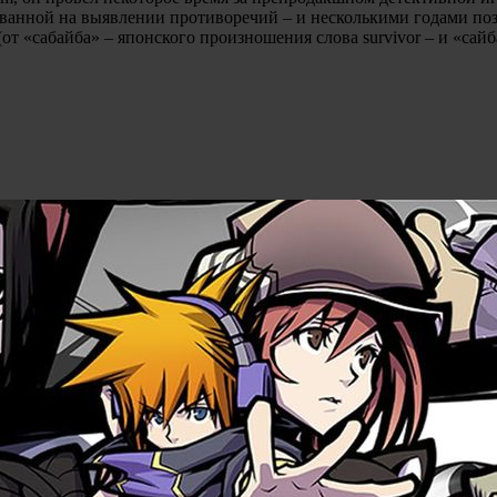
ованной на выявлении противоречий – и несколькими годами поз
т «сабайба» – японского произношения слова survivor – и «сайба