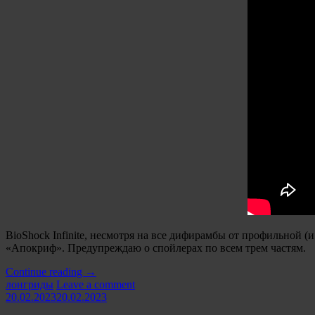
BioShock Infinite, несмотря на все дифирамбы от профильной (и
«Апокриф». Предупреждаю о спойлерах по всем трем частям.
«Апокриф:
Continue reading
→
Categories:
BioShock»
лонгриды
Leave a comment
20.02.2023
20.02.2023