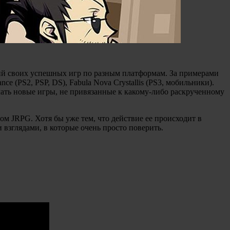
ий своих успешных игр по разным платформам. За примерами
ance (PS2, PSP, DS), Fabula Nova Crystallis (PS3, мобильники).
делать новые игры, не привязанные к какому-либо раскрученному
ом JRPG. Хотя бы уже тем, что действие ее происходит в
 взглядами, в которые очень просто поверить.