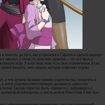
в юности, до того, как устроиться в Capcom и сделать карьеру
 я завалил. Сейчас-то, конечно, думаешь – это все было к
ективную игру. У книг ведь тоже есть свои ограничения. Если
в сюжет вводить, хоть опцию, которая позволяет игроку
все, о чем думали большие шишки издательства, сводилось к
, а затем получил ответственную должность одного из
ептилий Такуми перестал быть «одним из»: набравшись у
впечатлили начальство, и после релиза Dino Crisis 2 ему был
гры с образовательными элементами, так и не получившей