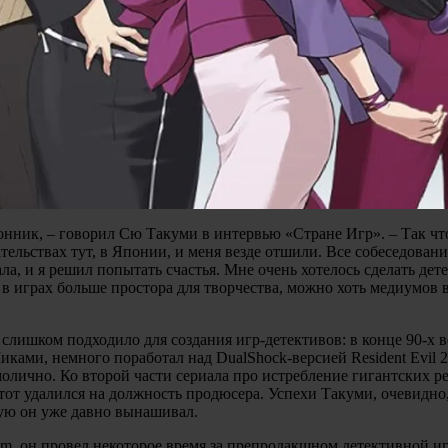
нник, – говорил Сю Такуми в интервью «Стране Игр». – Так что 
ельствах тут, в Японии, и меня везде отшили. Все собеседования
а, и я решил попытать счастья. Мне очень хотелось сделать дет
 в играх больше простора для творчества, можно хоть медиумов 
 слишком подходило для создания игр-детективов: в конце 90-х 
ами, немного поработал над DualShock-версией Resident Evil 2
олично. Ко второй части сериала про истребление гигантских р
тот удалился на должность продюсера. Успехи Такуми, очевидно, 
рую он уже давно вынашивал.
m, он провел некоторое время за препродакшном детективной и