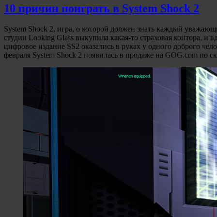
10 причин поиграть в System Shock 2
System Shock 2, игра, о которой должен знать каждый уважающи
студии Looking Glass выкупила какая-то страховая контора, и в
цифровое издание SS2 оказались в руках у одного доброго чело
февраля System Shock 2 появилась в продаже на GOG.com по ск