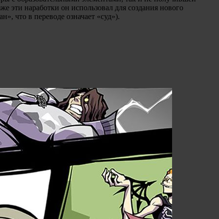
же эти наработки он использовал для создания нового
н», что в переводе означает «суд»).