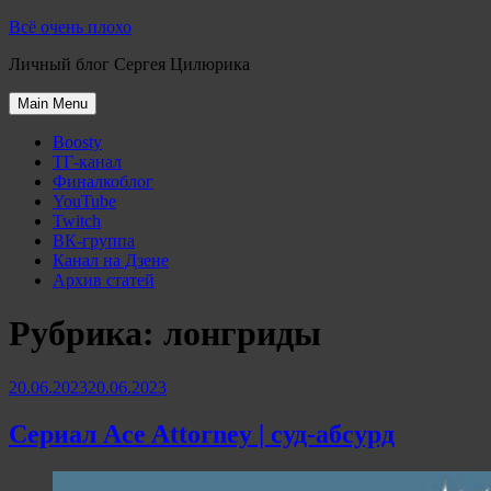
Skip
Всё очень плохо
to
Личный блог Сергея Цилюрика
content
Main Menu
Boosty
ТГ-канал
Финалкоблог
YouTube
Twitch
ВК-группа
Канал на Дзене
Архив статей
Рубрика:
лонгриды
20.06.2023
20.06.2023
Сериал Ace Attorney | суд-абсурд