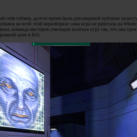
й себя геймер, долгое время была для широкой публики недоступ
добавок ко всей этой неразберихе сама игра не работала на Wind
века, команда мастеров-умельцев залатала игру так, что она пре
ромной цене в $10.