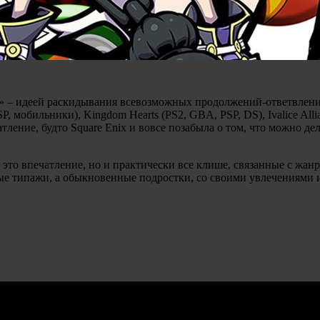
а» – идеей раскидывания всевозможных продолжений-ответвлен
PSP, мобильники), Kingdom Hearts (PS2, GBA, PSP, DS), Ivalice Alli
атление, будто Square Enix и вовсе позабыла о том, что можно 
 это впечатление, но и практически все клише, связанные с жанр
ные типажи, а обыкновенные подростки, со своими увлечениями и