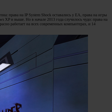
на: права на IP System Shock оставались у EA, права на игры
ows XP и выше. Но в начале 2013 года случилось чудо: права на
красно работает на всех современных компьютерах, и 14