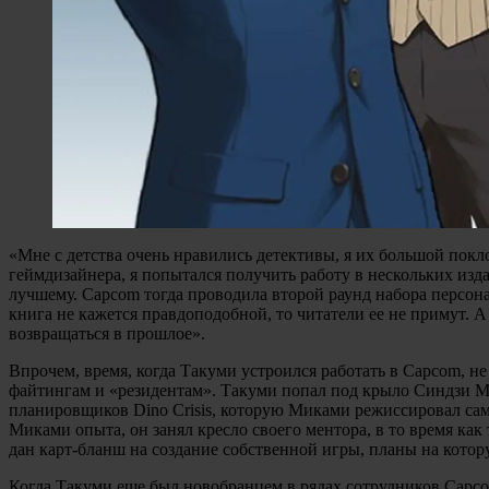
«Мне с детства очень нравились детективы, я их большой покло
геймдизайнера, я попытался получить работу в нескольких издат
лучшему. Capcom тогда проводила второй раунд набора персонал
книга не кажется правдоподобной, то читатели ее не примут. А
возвращаться в прошлое».
Впрочем, время, когда Такуми устроился работать в Capcom, не
файтингам и «резидентам». Такуми попал под крыло Синдзи Мик
планировщиков Dino Crisis, которую Миками режиссировал сам
Миками опыта, он занял кресло своего ментора, в то время как 
дан карт-бланш на создание собственной игры, планы на кото
Когда Такуми еще был новобранцем в рядах сотрудников Capco