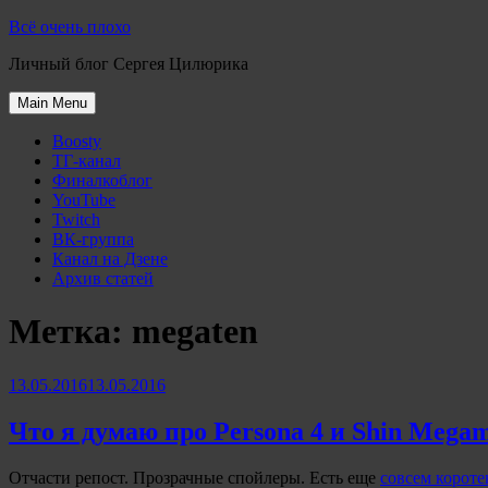
Skip
Всё очень плохо
to
Личный блог Сергея Цилюрика
content
Main Menu
Boosty
ТГ-канал
Финалкоблог
YouTube
Twitch
ВК-группа
Канал на Дзене
Архив статей
Метка:
megaten
13.05.2016
13.05.2016
Что я думаю про Persona 4 и Shin Megami
Отчасти репост. Прозрачные спойлеры. Есть еще
совсем короте