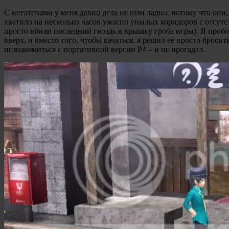
С мегатенами у меня давно дела не шли ладно, потому что они,
хватило на несколько часов ужасно унылых коридоров с отсут
просто вбили последний гвоздь в крышку гроба игры). Я пробова
вверх, и вместо того, чтобы качаться, я решил ее просто броси
познакомиться с портативной версии P4 – и не прогадал.