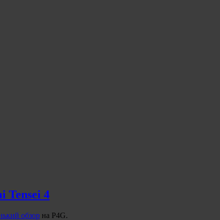
 Tensei 4
нький обзор
на P4G.