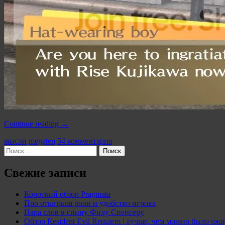
«Что
Continue reading
→
я
Categories:
Tags:
мысли
megaten
54 комментария
думаю
Найти:
про
Persona
4
Свежие записи
и
Shin
Короткий обзор Pragmata
Megami
Про отыгрыш роли и удобство игрока
Tensei
Пара слов в спину Филу Спенсеру
4»
Обзор Resident Evil Requiem | лучше, чем можно было ожи