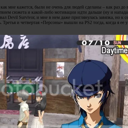
 как мне кажется, были не очень для людей сделаны – как раз д
ствием сюжета и какой-либо мотивации идти дальше (ну и напад
л Devil Survivor, и мне в нем даже приглянулась завязка, но к 
ть. Третья и четвертая «Персоны» вышли на PS2 тогда, когда я ее