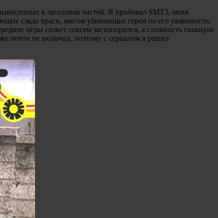
о вынесенных в заголовок частей. Я пробовал SMT3, меня
ающие сзади враги, мигом убивающие героя по его уязвимости,
середине игры сюжет совсем застопорился, а сложность скакнула
 уже почти не включал, поэтому с сериалом я решил