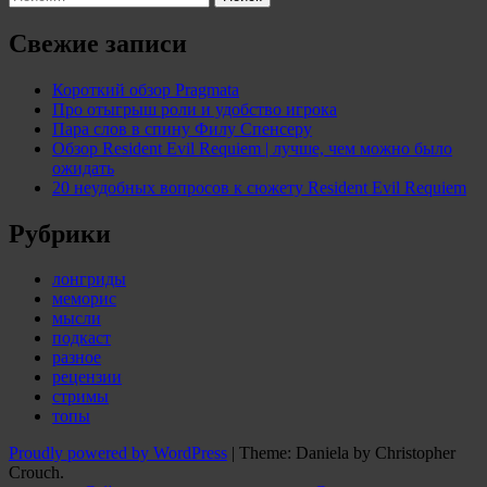
по
записям
Свежие записи
Короткий обзор Pragmata
Про отыгрыш роли и удобство игрока
Пара слов в спину Филу Спенсеру
Обзор Resident Evil Requiem | лучше, чем можно было
ожидать
20 неудобных вопросов к сюжету Resident Evil Requiem
Рубрики
лонгриды
меморис
мысли
подкаст
разное
рецензии
стримы
топы
Proudly powered by WordPress
|
Theme: Daniela by Christopher
Crouch.