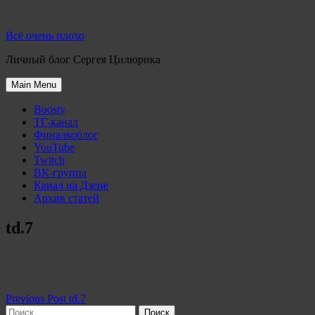
Skip
to
Всё очень плохо
content
Личный блог Сергея Цилюрика
Main Menu
Boosty
ТГ-канал
Финалкоблог
YouTube
Twitch
ВК-группа
Канал на Дзене
Архив статей
td.7
Навигация
Previous Post
td.7
Найти: