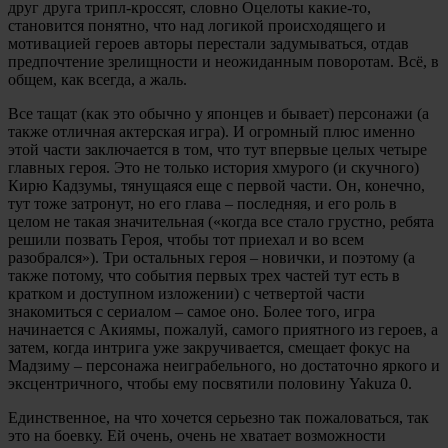
друг друга трипл-кроссят, словно Оцелоты какие-то,
становится понятно, что над логикой происходящего и
мотивацией героев авторы перестали задумываться, отдав
предпочтение зрелищности и неожиданным поворотам. Всё, в
общем, как всегда, а жаль.
Все тащат (как это обычно у японцев и бывает) персонажи (а
также отличная актерская игра). И огромный плюс именно
этой части заключается в том, что тут впервые целых четыре
главных героя. Это не только история хмурого (и скучного)
Кирю Кадзумы, тянущаяся еще с первой части. Он, конечно,
тут тоже затронут, но его глава – последняя, и его роль в
целом не такая значительная («когда все стало грустно, ребята
решили позвать Героя, чтобы тот приехал и во всем
разобрался»). Три остальных героя – новички, и поэтому (а
также потому, что события первых трех частей тут есть в
кратком и доступном изложении) с четвертой части
знакомиться с сериалом – самое оно. Более того, игра
начинается с Акиямы, пожалуй, самого приятного из героев, а
затем, когда интрига уже закручивается, смещает фокус на
Мадзиму – персонажа неиграбельного, но достаточно яркого и
эксцентричного, чтобы ему посвятили половину Yakuza 0.
Единственное, на что хочется серьезно так пожаловаться, так
это на боевку. Ей очень, очень не хватает возможности