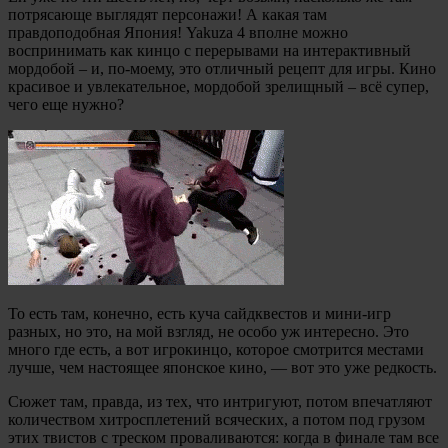
потрясающе выглядят персонажи! А какая там
правдоподобная Япония! Yakuza 4 вполне можно
воспринимать как кинцо с перерывами на интерактивный
мордобой – и, по-моему, это отличный рецепт для игры. Кино
красивое и увлекательное, мордобой зрелищный – всё супер,
чего еще нужно?
То есть там, конечно, есть куча сайдквестов и мини-игр
разных, но это, на мой взгляд, не особо уж интересно. Это
много где есть, а вот игрокинцо, которое смотрится местами
лучше, чем настоящее японское кино, — вот это уже редкость.
Сюжет там, правда, из тех, что интригуют, потом впечатляют
количеством хитросплетений всяческих, а потом под грузом
этих твистов с треском проваливаются: когда в финале там все