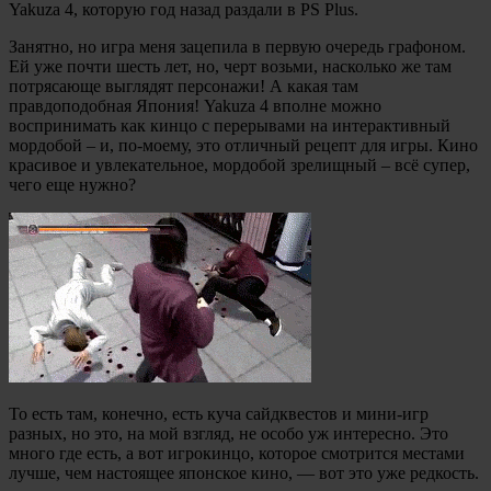
Yakuza 4, которую год назад раздали в PS Plus.
Занятно, но игра меня зацепила в первую очередь графоном.
Ей уже почти шесть лет, но, черт возьми, насколько же там
потрясающе выглядят персонажи! А какая там
правдоподобная Япония! Yakuza 4 вполне можно
воспринимать как кинцо с перерывами на интерактивный
мордобой – и, по-моему, это отличный рецепт для игры. Кино
красивое и увлекательное, мордобой зрелищный – всё супер,
чего еще нужно?
То есть там, конечно, есть куча сайдквестов и мини-игр
разных, но это, на мой взгляд, не особо уж интересно. Это
много где есть, а вот игрокинцо, которое смотрится местами
лучше, чем настоящее японское кино, — вот это уже редкость.