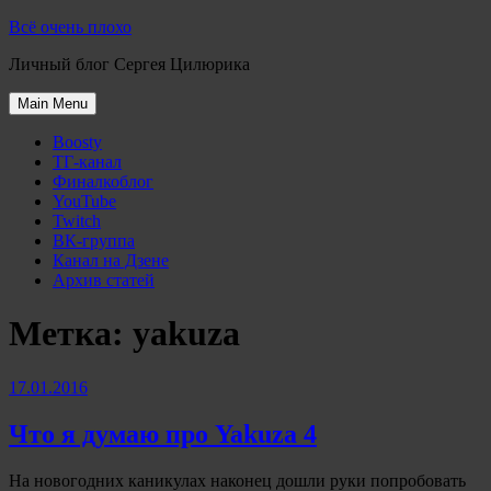
Skip
Всё очень плохо
to
Личный блог Сергея Цилюрика
content
Main Menu
Boosty
ТГ-канал
Финалкоблог
YouTube
Twitch
ВК-группа
Канал на Дзене
Архив статей
Метка:
yakuza
17.01.2016
Что я думаю про Yakuza 4
На новогодних каникулах наконец дошли руки попробовать