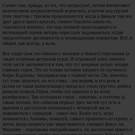
Сюжет там, правда, из тех, что интригуют, потом впечатляют
количеством хитросплетений всяческих, а потом под грузом
этих твистов с треском проваливаются: когда в финале там все
друг друга трипл-кроссят, словно Оцелоты какие-то,
становится понятно, что над логикой происходящего и
мотивацией героев авторы перестали задумываться, отдав
предпочтение зрелищности и неожиданным поворотам. Всё, в
общем, как всегда, а жаль.
Все тащат (как это обычно у японцев и бывает) персонажи (а
также отличная актерская игра). И огромный плюс именно
этой части заключается в том, что тут впервые целых четыре
главных героя. Это не только история хмурого (и скучного)
Кирю Кадзумы, тянущаяся еще с первой части. Он, конечно,
тут тоже затронут, но его глава – последняя, и его роль в
целом не такая значительная («когда все стало грустно, ребята
решили позвать Героя, чтобы тот приехал и во всем
разобрался»). Три остальных героя – новички, и поэтому (а
также потому, что события первых трех частей тут есть в
кратком и доступном изложении) с четвертой части
знакомиться с сериалом – самое оно. Более того, игра
начинается с Акиямы, пожалуй, самого приятного из героев, а
затем, когда интрига уже закручивается, смещает фокус на
Мадзиму – персонажа неиграбельного, но достаточно яркого и
эксцентричного, чтобы ему посвятили половину Yakuza 0.