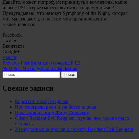
Давайте, может, попробуем прикинуть в комментах, какие
игры с PS1 всерьез могут тягаться с современными?
Предугадываю, что назовут Symphony of the Night, которая
мне малознакома, и на этом мои предположения
заканчиваются.
Facebook
Twitter
Вконтакте
Google+
Categories:
мысли
Навигация
Previous Post
Вкратце о грядущей Е3
Next Post
Что я думаю о Clandestine
по
Найти:
записям
Свежие записи
Короткий обзор Pragmata
Про отыгрыш роли и удобство игрока
Пара слов в спину Филу Спенсеру
Обзор Resident Evil Requiem | лучше, чем можно было
ожидать
20 неудобных вопросов к сюжету Resident Evil Requiem