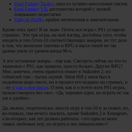
Final Fantasy Tactics
, одна из лучших консольных тактик
Final Fantasy VII
, достоинства которой с лихвой
покрывают недостатки
Valkyrie Profile
, крайне нетипичная и замечательная
Кроме этих трех? Я не знаю. Почти все игры с PS1 устарели
страшно. Эти три игры, на мой взгляд, достойны того, чтобы
входить в топ-5/топ-10 соответствующих жанров, но тут дело
в том, что японские тактики и RPG в массе своей не так
далеко ушли от уровня конца 90-х.
А вот остальные жанры – еще как. Смотреть сейчас на что-то
экшновое с PS1, как правило, просто больно. Другие RPG?
Мне, конечно, очень нравится сюжет в Suikoden 2, но
геймплей там – пытка скукой. Silent Hill у меня был в
подобном шорт-листе, но я прошел его недавно на стримах, и
– ну
я уже о нем писал
. О нем, как и о почти всех PS1-играх,
нельзя говорить без «но». «Да, хорошие идеи, но играть не так
уж и удобно».
Да, можно, теоретически, внести игру в топ-10 и за сюжет, но,
во-первых, там нечего хвалить, кроме Suikoden 2 и Xenogears,
а во-вторых, как это должно работать: «это одна из моих
самых любимых игр, но играть в нее невыносимо»?