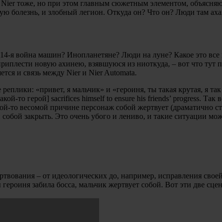
м Nier тоже, но при этом главным сюжетным элементом, объясняю
ную болезнь, и злобный легион. Откуда он? Что он? Люди там ах
 14-я война машин? Инопланетяне? Люди на луне? Какое это все 
 приплести новую ахинею, взявшуюся из ниоткуда, – вот что тут 
ется и связь между Nier и Nier Automata.
 реплики: «привет, я мальчик» и «героиня, ты такая крутая, я та
й-то герой] sacrifices himself to ensure his friends’ progress. Так
акой-то весомой причине персонаж собой жертвует (драматично ст
н собой закрыть. Это очень убого и лениво, и такие ситуации м
ертвования – от идеологических до, например, исправления сво
героиня забила босса, мальчик жертвует собой. Вот эти две сцены