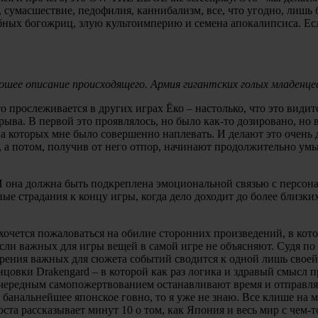
т, сумасшествие, педофилия, каннибализм, все, что угодно, лиш
ебных богожриц, злую культоимперию и семена апокалипсиса. Ес
хорошее описание происходящего. Армия гигантских голых младенц
то прослеживается в других играх Ёко – настолько, что это види
ыва. В первой это проявлялось, но было как-то дозировано, но в
 на которых мне было совершенно наплевать. И делают это очень 
а потом, получив от него отпор, начинают продолжительно умыв
 И она должна быть подкреплена эмоциональной связью с персон
ые страдания к концу игры, когда дело доходит до более близких
 хочется пожаловаться на обилие сторонних произведений, в ко
 если важных для игры вещей в самой игре не объясняют. Судя п
зрения важных для сюжета событий сводится к одной лишь своей к
онцовки Drakengard – в которой как раз логика и здравый смысл
 очередным самопожертвованием останавливают время и отправля
анальнейшее японское говно, то я уже не знаю. Все клише на мес
 поста рассказывает минут 10 о том, как Япония и весь мир с чем-