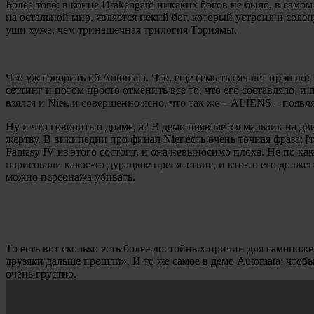
Более того: в конце Drakengard никаких богов не было, в само
на остальной мир, является некий бог, который устроил и соле
уши хуже, чем тринашечная трилогия Ториямы.
Что уж говорить об Automata. Что, еще семь тысяч лет прошло?
сеттинг и потом просто отменить все то, что его составляло, и
взялся и Nier, и совершенно ясно, что так же – ALIENS – появля
Ну и что говорить о драме, а? В демо появляется мальчик на две
жертву. В википедии про финал Nier есть очень точная фраза: [тако
Fantasy IV из этого состоит, и она невыносимо плоха. Не по к
нарисовали какое-то дурацкое препятствие, и кто-то его долже
можно персонажа убивать.
То есть вот сколько есть более достойных причин для самопож
друзяки дальше прошли». И то же самое в демо Automata: чтобы 
очень грустно.