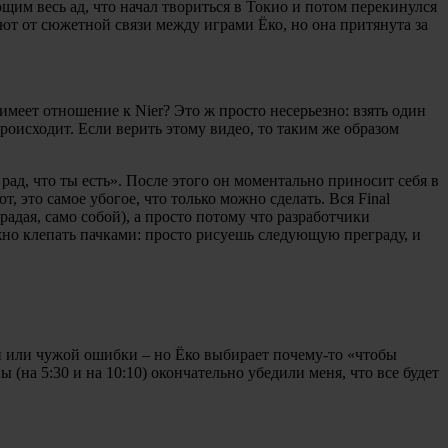
щим весь ад, что начал твориться в Токио и потом перекинулся
ают от сюжетной связи между играми Ёко, но она притянута за
имеет отношение к Nier? Это ж просто несерьезно: взять один
происходит. Если верить этому видео, то таким же образом
к рад, что ты есть». После этого он моментально приносит себя в
 вот, это самое убогое, что только можно сделать. Вся Final
радая, само собой), а просто потому что разработчики
ожно клепать пачками: просто рисуешь следующую преграду, и
ей или чужой ошибки – но Ёко выбирает почему-то «чтобы
 (на 5:30 и на 10:10) окончательно убедили меня, что все будет