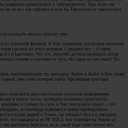
ь бы надрывно-драматичное и табуированное. При этом сам
ли бы не все эти табушки и если бы Ёко потом не навыпускал
ев из ниоткуда просто потому что.
тся их основной фишкой. В Nier, например, вся вторая половина
торая сделана из этого целиком. Страдают все – и герои,
долго и картинно. Что это, эмпатию должно вызывать, когда
аться слезами и соплями от того, что один из них умер? По-
ажем, переживающим эту трагедию. Кайне и Вайсс в Nier этому
 героев, уже стоят поперек горла. Чрезмерная трагедия
торых излагается дополнительная сюжетная информация.
о видео в начале поста, примерно половина хронологии
онцовке и только: по сути, в Nier почти весь сюжет – это
 пропадают, из ниоткуда появляется армия прожорливых
ются в пукан дырой в Токио, где убивают босса и умирают,
те, что парадоксы из FF XIII-2, что телепорт на Землю из
то там пытались бороться, но в самой игре этого почти нет.