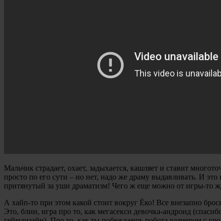
Мальчик страдает, охает, задыхается, кашляет и ставит многот
просто по его сути – но нет, надо же драму выдавливать. И это
притянутый за уши драматизм! Чего ж еще можно от игры-то ж
А хайп-то при этом какой стоит вокруг Ёко! Все внезапно бросил
Это, блин, игра про то, как мегасекси девочка-андроид (спаси
геймдизайн). Про то, как ты побеждаешь робота размером с у