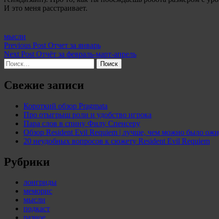
И это меня расстраивает.
Categories:
мысли
Навигация
Previous Post
Отчет за январь
Next Post
Отчёт за февраль-март-апрель
по
Найти:
записям
Свежие записи
Короткий обзор Pragmata
Про отыгрыш роли и удобство игрока
Пара слов в спину Филу Спенсеру
Обзор Resident Evil Requiem | лучше, чем можно было ожи
20 неудобных вопросов к сюжету Resident Evil Requiem
Рубрики
лонгриды
меморис
мысли
подкаст
разное