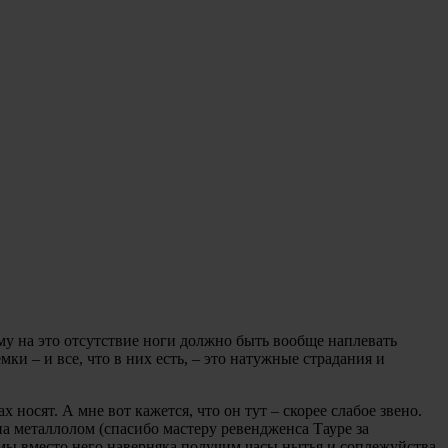
Ему на это отсутствие ноги должно быть вообще наплевать
ки – и все, что в них есть, – это натужные страдания и
 носят. А мне вот кажется, что он тут – скорее слабое звено.
на металлолом (спасибо мастеру ревендженса Тауре за
мы вместо него наверняка получим часы нытья и соплежуйства.