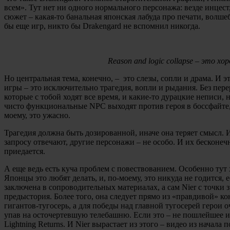
всем». Тут нет ни одного нормального персонажа: везде инцес
сюжет – какая-то банальная японская лабуда про печати, волш
бы еще игр, никто бы Drakengard не вспомнил никогда.
Reason and logic collapse – это 
Но центральная тема, конечно, – это слезы, сопли и драма. И э
игры – это исключительно трагедия, вопли и рыдания. Без перер
которые с тобой ходят все время, и какие-то дурацкие неписи,
чисто функциональные NPC выходят против героя в боссфайте, 
моему, это ужасно.
Трагедия должна быть дозированной, иначе она теряет смысл.
запросу отвечают, другие персонажи – не особо. И их бесконечн
приедается.
А еще ведь есть куча проблем с повествованием. Особенно тут
Японцы это любят делать, и, по-моему, это никуда не годится,
заключена в сопроводительных материалах, а сам Nier с точки 
предыстория. Более того, она следует прямо из «правдивой» к
гигантов-тугосерь, а для победы над главной тугосерей герои
упав на осточертевшую телебашню. Если это – не пошлейшее и б
Lightning Returns. И Nier вырастает из этого – видео из начала