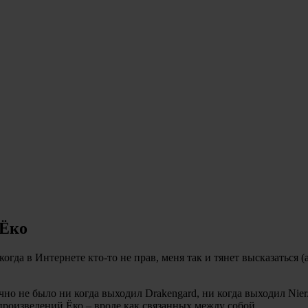
 Ёко
 когда в Интернете кто-то не прав, меня так и тянет высказаться (
о не было ни когда выходил Drakengard, ни когда выходил Nier.
роизведений Ёко – вроде как связанных между собой.