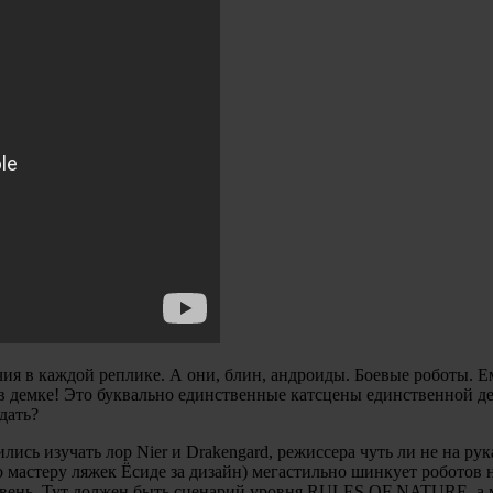
очия в каждой реплике. А они, блин, андроиды. Боевые роботы. 
 в демке! Это буквально единственные катсцены единственной дем
дать?
ись изучать лор Nier и Drakengard, режиссера чуть ли не на руках
бо мастеру ляжек Ёсиде за дизайн) мегастильно шинкует роботов 
ровень. Тут должен быть сценарий уровня RULES OF NATURE, а 