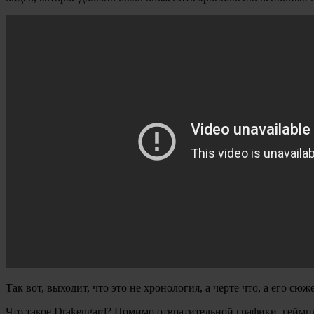
Так вот, выходит, что это не хронология, а черте что, а его сю
Что такое Drakengard? Помимо отвратительной графики, геймпл