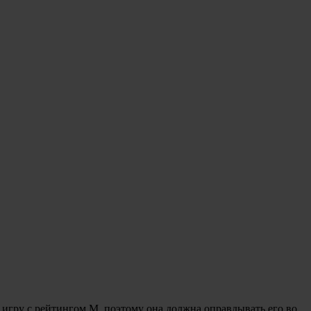
 игру с рейтингом М, поэтому она должна оправдывать его во