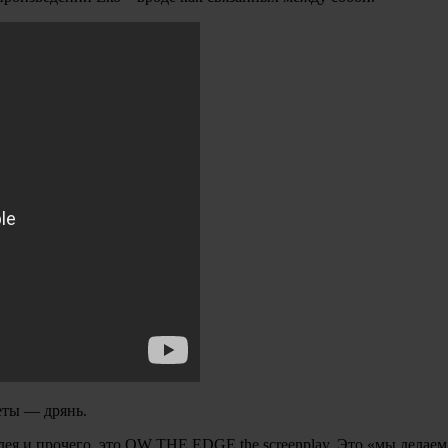
жеты — дрянь.
ея и прочего, это OW THE EDGE the screenplay. Это «мы делаем