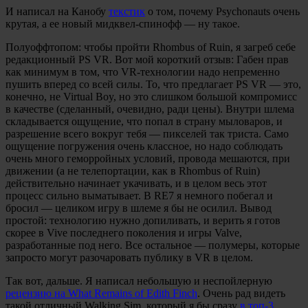
И написал на Канобу
текстик
о том, почему Psychonauts очень
крутая, а ее новый мидквел-спинофф — ну такое.
Полуоффтопом: чтобы пройти Rhombus of Ruin, я загреб себе
редакционный PS VR. Вот мой короткий отзыв: Габен прав
как минимум в том, что VR-технологии надо непременно
пушить вперед со всей силы. То, что предлагает PS VR — это,
конечно, не Virtual Boy, но это слишком большой компромисс
в качестве (сделанный, очевидно, ради цены). Внутри шлема
складывается ощущение, что попал в страну мыловаров, и
разрешение всего вокруг тебя — пикселей так триста. Само
ощущение погружения очень классное, но надо соблюдать
очень много геморройных условий, провода мешаются, при
движении (а не телепортации, как в Rhombus of Ruin)
действительно начинает укачивать, и в целом весь этот
процесс сильно выматывает. В RE7 я немного побегал и
бросил — целиком игру в шлеме я бы не осилил. Вывод
простой: технологию нужно допиливать, и верить я готов
скорее в Vive последнего поколения и игры Valve,
разработанные под него. Все остальное — полумеры, которые
запросто могут разочаровать публику в VR в целом.
Так вот, дальше. Я написал небольшую и неспойлерную
рецензию на What Remains of Edith Finch
. Очень рад видеть
такой отличный Walking Sim, который я бы сразу
в топ-3