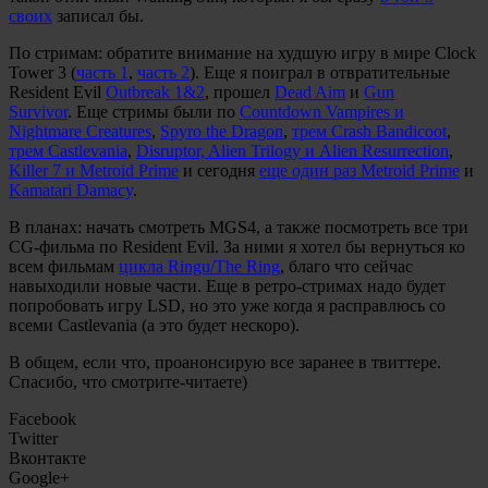
своих
записал бы.
По стримам: обратите внимание на худшую игру в мире Clock
Tower 3 (
часть 1
,
часть 2
). Еще я поиграл в отвратительные
Resident Evil
Outbreak 1&2
, прошел
Dead Aim
и
Gun
Survivor
. Еще стримы были по
Countdown Vampires и
Nightmare Creatures
,
Spyro the Dragon
,
трем Crash Bandicoot
,
трем Castlevania
,
Disruptor, Alien Trilogy и Alien Resurrection
,
Killer 7 и Metroid Prime
и сегодня
еще один раз Metroid Prime
и
Kamatari Damacy
.
В планах: начать смотреть MGS4, а также посмотреть все три
CG-фильма по Resident Evil. За ними я хотел бы вернуться ко
всем фильмам
цикла Ringu/The Ring
, благо что сейчас
навыходили новые части. Еще в ретро-стримах надо будет
попробовать игру LSD, но это уже когда я расправлюсь со
всеми Castlevania (а это будет нескоро).
В общем, если что, проанонсирую все заранее в твиттере.
Спасибо, что смотрите-читаете)
Facebook
Twitter
Вконтакте
Google+