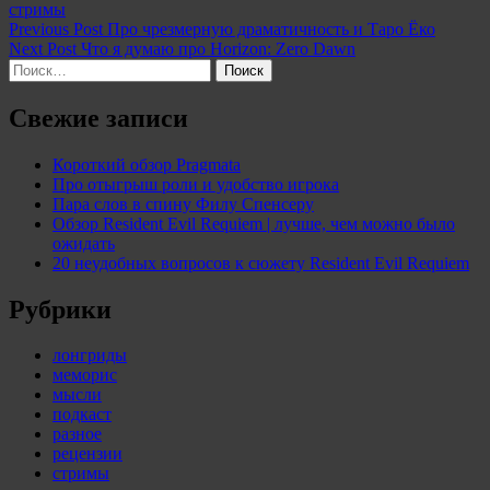
Categories:
стримы
Навигация
Previous Post
Про чрезмерную драматичность и Таро Ёко
Next Post
Что я думаю про Horizon: Zero Dawn
по
Найти:
записям
Свежие записи
Короткий обзор Pragmata
Про отыгрыш роли и удобство игрока
Пара слов в спину Филу Спенсеру
Обзор Resident Evil Requiem | лучше, чем можно было
ожидать
20 неудобных вопросов к сюжету Resident Evil Requiem
Рубрики
лонгриды
меморис
мысли
подкаст
разное
рецензии
стримы