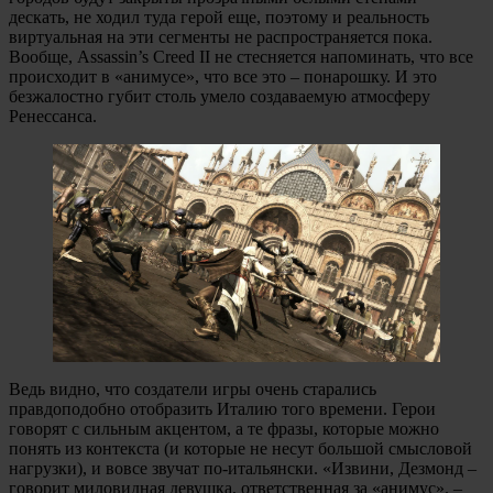
дескать, не ходил туда герой еще, поэтому и реальность
виртуальная на эти сегменты не распространяется пока.
Вообще, Assassin’s Creed II не стесняется напоминать, что все
происходит в «анимусе», что все это – понарошку. И это
безжалостно губит столь умело создаваемую атмосферу
Ренессанса.
Ведь видно, что создатели игры очень старались
правдоподобно отобразить Италию того времени. Герои
говорят с сильным акцентом, а те фразы, которые можно
понять из контекста (и которые не несут большой смысловой
нагрузки), и вовсе звучат по-итальянски. «Извини, Дезмонд –
говорит миловидная девушка, ответственная за «анимус». –