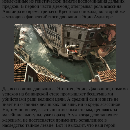
извлеченные из генетической памяти воспоминания дальних
предков. В первой части Дезмонд отыгрывал роль асассина
Альтаира во время третьего Крестового похода, во второй же
– молодого флорентийского дворянина Эцио Аудиторе.
Да, всего лишь дворянина. Это отец Эцио, Джованни, помимо
успехов на банкирской стезе промышляет бесшумными
убийствами ради великой цели. А средний сын и знать не
знает ни о тайных делишках папаши, ни о кредо асассинов.
Но, тем не менее, лазать по отвесным стенам, цепляясь за
малейшие выступы, уже горазд. А уж когда дело запахнет
жареным, не постесняется применить оставленное в
наследство тайное лезвие. Вот и выходит, что наш герой