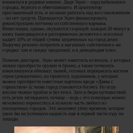
вложиться в родовое имение. Дядя Эцио – лорд небольшого
городка, бедного и обветшавшего. И архитектор
приглашенный есть, и желание работать над восстановлением
– но нет средств. Приходится Эцио финансировать
реконструкцию вотчины из собственного кармана.
Инвестиции, однако, окупаются сторицей: каждые 20 минут в
казну (находящуюся в распоряжении деловитого асассина)
падает 10% от общей суммы затраченных на город денег.
Выручку резонно потратить в магазинах собственного же
городка: там и скидку предложат, и к дивидендам плюс.
Помимо докторов, Эцио может навестить кузнецов, у которых
можно приобрести оружие и броню, а также починить
износившуюся обновку; ткачей, готовых перекрасить костюм
героя (декоративно, но приятно); художников, у которых
можно приобрести известные картины вроде «Дамы с
горностаем» (с ними город становится богаче). Но игру
вполне можно пройти и без этого. Зато в бюро путешествий
есть резон заглядывать почаще – ведь с его помощью можно
мгновенно перенестись в нужную часть любого из
посещенных городов. Это экономит уйму времени, которое
ушло бы на успевшую надоесть еще в первой части езду на
лошади.