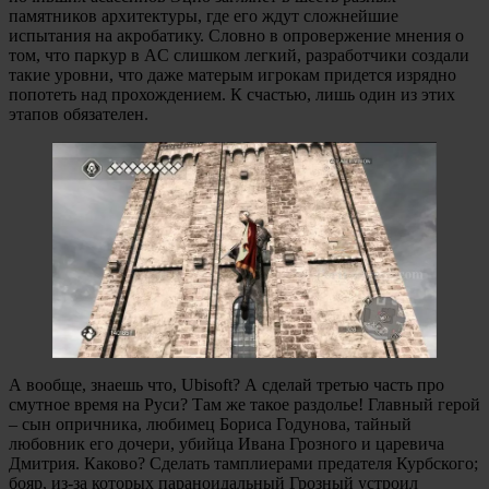
памятников архитектуры, где его ждут сложнейшие
испытания на акробатику. Словно в опровержение мнения о
том, что паркур в AC слишком легкий, разработчики создали
такие уровни, что даже матерым игрокам придется изрядно
попотеть над прохождением. К счастью, лишь один из этих
этапов обязателен.
А вообще, знаешь что, Ubisoft? А сделай третью часть про
смутное время на Руси? Там же такое раздолье! Главный герой
– сын опричника, любимец Бориса Годунова, тайный
любовник его дочери, убийца Ивана Грозного и царевича
Дмитрия. Каково? Сделать тамплиерами предателя Курбского;
бояр, из-за которых параноидальный Грозный устроил