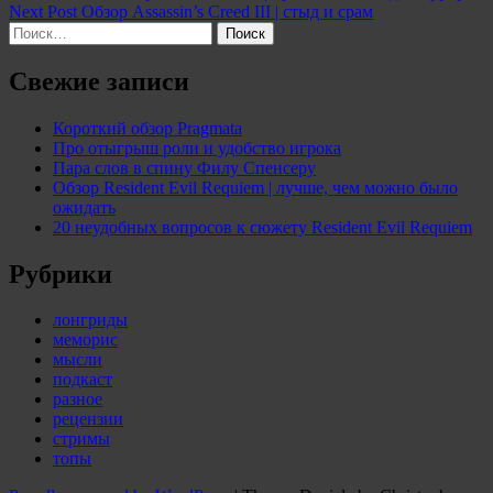
Next Post
Обзор Assassin’s Creed III | стыд и срам
по
Найти:
записям
Свежие записи
Короткий обзор Pragmata
Про отыгрыш роли и удобство игрока
Пара слов в спину Филу Спенсеру
Обзор Resident Evil Requiem | лучше, чем можно было
ожидать
20 неудобных вопросов к сюжету Resident Evil Requiem
Рубрики
лонгриды
меморис
мысли
подкаст
разное
рецензии
стримы
топы