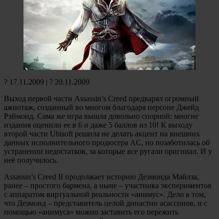
? 17.11.2009 | ? 20.11.2009
Выход первой части Assassin’s Creed предварял огромный
ажиотаж, созданный во многом благодаря персоне Джейд
Рэймонд. Сама же игра вышла довольно спорной: многие
издания оценили ее в 6 и даже 5 баллов из 10! К выходу
второй части Ubisoft решила не делать акцент на внешних
данных исполнительного продюсера AC, но позаботилась об
устранении недостатков, за которые все ругали оригинал. И у
неё получилось.
Assassin’s Creed II продолжает историю Дезмонда Майлза,
ранее – простого бармена, а ныне – участника экспериментов
с аппаратом виртуальной реальности «анимус». Дело в том,
что Дезмонд – представитель целой династии асассинов, и с
помощью «анимуса» можно заставить его пережить