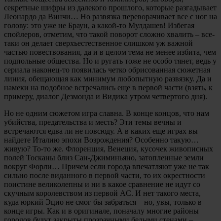
секретные шифры из далекого прошлого, которые разгадывает
Леонардо да Винчи… Но развязка переворачивает все с ног на
голову: это уже не Браун, а какой-то Мулдашев! Избегая
спойлеров, отметим, что такой поворот сложно хвалить – все-
таки он делает сверхъестественное слишком уж важной
частью повествования, да и в целом тема не менее избита, чем
подпольные общества. Но и ругать тоже не особо тянет, ведь у
сериала наконец-то появилась четко обрисованная сюжетная
линия, обещающая как минимум любопытную развязку. Да и
намеки на подобное встречались еще в первой части (взять, к
примеру, диалог Дезмонда и Видика утром четвертого дня).
Но не одним сюжетом игра славна. В конце концов, что нам
убийства, предательства и месть? Эти темы вечны и
встречаются едва ли не повсюду. А в каких еще играх вы
найдете Италию эпохи Возрождения? Особенно такую…
живую? То-то же. Флоренция, Венеция, кусочек живописных
полей Тосканы близ Сан-Джиминьяно, затопленные земли
вокруг Форли… Причем если города впечатляют уже не так
сильно после виданного в первой части, то их окрестности
поистине великолепны и ни в какое сравнение не идут со
скучным королевством из первой AC. И нет такого места,
куда юркий Эцио не смог бы забраться – но, увы, только в
конце игры. Как и в оригинале, поначалу многие районы
городов будут закрыты прозрачными белыми стенами –