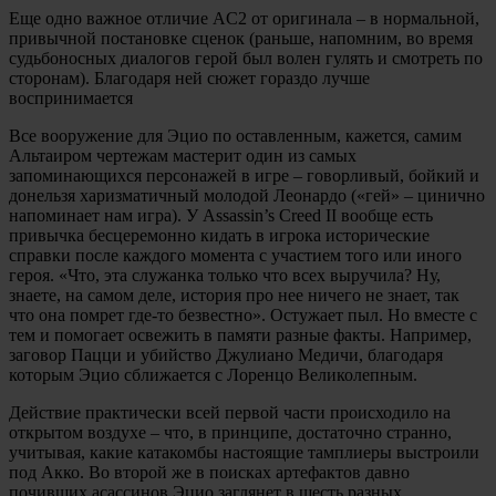
Еще одно важное отличие AC2 от оригинала – в нормальной,
привычной постановке сценок (раньше, напомним, во время
судьбоносных диалогов герой был волен гулять и смотреть по
сторонам). Благодаря ней сюжет гораздо лучше
воспринимается
Все вооружение для Эцио по оставленным, кажется, самим
Альтаиром чертежам мастерит один из самых
запоминающихся персонажей в игре – говорливый, бойкий и
донельзя харизматичный молодой Леонардо («гей» – цинично
напоминает нам игра). У Assassin’s Creed II вообще есть
привычка бесцеремонно кидать в игрока исторические
справки после каждого момента с участием того или иного
героя. «Что, эта служанка только что всех выручила? Ну,
знаете, на самом деле, история про нее ничего не знает, так
что она помрет где-то безвестно». Остужает пыл. Но вместе с
тем и помогает освежить в памяти разные факты. Например,
заговор Пацци и убийство Джулиано Медичи, благодаря
которым Эцио сближается с Лоренцо Великолепным.
Действие практически всей первой части происходило на
открытом воздухе – что, в принципе, достаточно странно,
учитывая, какие катакомбы настоящие тамплиеры выстроили
под Акко. Во второй же в поисках артефактов давно
почивших асассинов Эцио заглянет в шесть разных