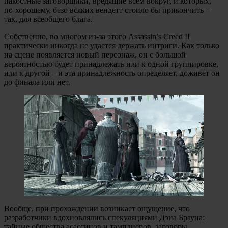
пакостные заговорщики, вредящие всем вокруг, и которых,
по-хорошему, безо всяких вендетт стоило бы прикончить –
так, для всеобщего блага.
Собственно, во многом из-за этого Assassin’s Creed II
практически никогда не удается держать интриги. Как только
на сцене появляется новый персонаж, он с большой
вероятностью будет принадлежать или к одной группировке,
или к другой – и эта принадлежность определяет, доживет он
до финала или нет.
Вообще, при прохождении возникает ощущение, что
разработчики вдохновлялись спекуляциями Дэна Брауна:
тайные общества асассинов и тамплиеров, заговоры,