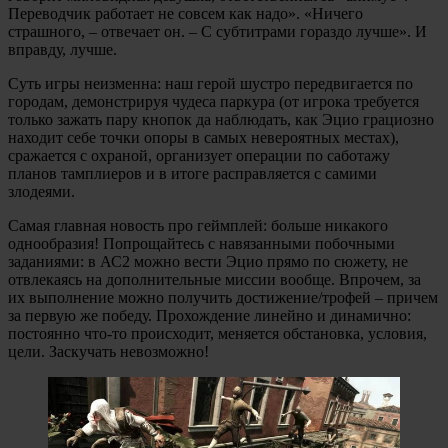
Переводчик работает не совсем как надо». «Ничего
страшного, – отвечает он. – С субтитрами гораздо лучше». И
вправду, лучше.
Суть игры неизменна: наш герой шустро передвигается по
городам, демонстрируя чудеса паркура (от игрока требуется
только зажать пару кнопок да наблюдать, как Эцио грациозно
находит себе точки опоры в самых невероятных местах),
сражается с охраной, организует операции по саботажу
планов тамплиеров и в итоге расправляется с самими
злодеями.
Самая главная новость про геймплей: больше никакого
однообразия! Попрощайтесь с навязанными побочными
заданиями: в АС2 можно вести Эцио прямо по сюжету, не
отвлекаясь на дополнительные миссии вообще. Впрочем, за
их выполнение можно получить достижение/трофей – причем
за первую же победу. Прохождение линейно и динамично:
постоянно что-то происходит, меняется обстановка, условия,
цели. Заскучать невозможно!