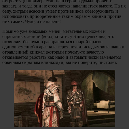
откроется (например, если наш герой вздумал провести
захват), и тогда они не стесняются наваливаться вместе. На их
беду, хитрый асассин умеет противников обезоруживать и
использовать приобретенные таким образом клинки против
них самих. Чудо, а не парень!
Помимо уже знакомых мечей, метательных ножей и
спрятанных лезвий (коих, кстати, у Эцио целых два, что
позволяет бесшумно расправляться с парой врагов
единовременно) в арсенале героя появились дымовые шашки,
отравленный кинжал (который почему-то зачастую
отказывается работать как надо и автоматически заменяется
обычным скрытым клинком) и, вы не поверите, пистолет.