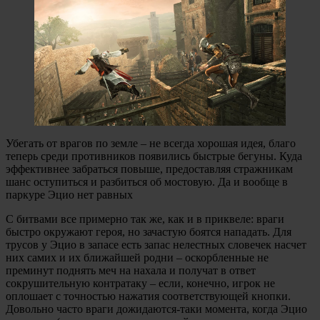
Убегать от врагов по земле – не всегда хорошая идея, благо
теперь среди противников появились быстрые бегуны. Куда
эффективнее забраться повыше, предоставляя стражникам
шанс оступиться и разбиться об мостовую. Да и вообще в
паркуре Эцио нет равных
С битвами все примерно так же, как и в приквеле: враги
быстро окружают героя, но зачастую боятся нападать. Для
трусов у Эцио в запасе есть запас нелестных словечек насчет
них самих и их ближайшей родни – оскорбленные не
преминут поднять меч на нахала и получат в ответ
сокрушительную контратаку – если, конечно, игрок не
оплошает с точностью нажатия соответствующей кнопки.
Довольно часто враги дожидаются-таки момента, когда Эцио