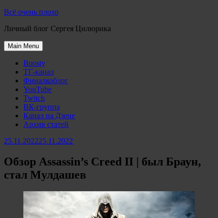
Skip
Всё очень плохо
to
Личный блог Сергея Цилюрика
content
Main Menu
Boosty
ТГ-канал
Финалкоблог
YouTube
Twitch
ВК-группа
Канал на Дзене
Архив статей
25.11.2022
25.11.2022
Обзор Assassin’s Creed II | был Браун,
стал Мулдашев