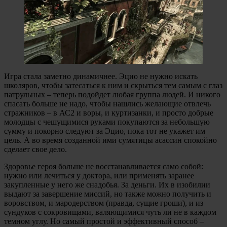
Игра стала заметно динамичнее. Эцио не нужно искать
школяров, чтобы затесаться к ним и скрыться тем самым с глаз
патрульных – теперь подойдет любая группа людей. И никого
спасать больше не надо, чтобы нашлись желающие отвлечь
стражников – в АС2 и воры, и куртизанки, и просто добрые
молодцы с чешущимися руками покупаются за небольшую
сумму и покорно следуют за Эцио, пока тот не укажет им
цель. А во время созданной ими сумятицы асассин спокойно
сделает свое дело.
Здоровье героя больше не восстанавливается само собой:
нужно или лечиться у доктора, или применять заранее
закупленные у него же снадобья. За деньги. Их в изобилии
выдают за завершение миссий, но также можно получить и
воровством, и мародерством (правда, сущие гроши), и из
сундуков с сокровищами, валяющимися чуть ли не в каждом
темном углу. Но самый простой и эффективный способ –