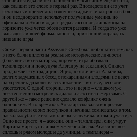
становится едва ли не полноценным асассином еще до того,
как слышит это слово в первый раз. Впоследствии его учат
фехтовать и применять различные гаджеты и хитрости в бою,
и он неоднократно использует полученные умения, но
официально Эцио вводят в ряды асассинов, лишь когда на
горизонте уже четко обозначится развязка. И тогда это уже
выглядит лишней формальностью, призванной оправдать
название игры.
Сюжет первой части Assassin’s Creed был любопытен тем, как
в него были вплетены реальные исторические личности
(большинство из которых, впрочем, игра обозвала
тамплиерами и подсунула Альтаиру на заклание). Сиквел
продолжает эту традицию. Эцио, в отличие от Альтаира,
долгих задушевных бесед с покаранными злодеями не ведет:
пара реплик да молитва за упокоение – вот все, чего они
удостоятся. С одной стороны, это и верно – слишком уж
неестественно смотрелись диалоги асассина с жертвами. С
другой же – такое решение сделало конфликт очень
однобоким. В то время как Альтаир задавался вопросами
правильности своих поступков и начинал сомневаться в том,
насколько убитые им тамплиеры заслуживали такой участи, у
Эцио все просто: я – асассин, они – тамплиеры, они умрут.
Картина мира тут слишком уж черно-белая. Асассины все
сплошь и рядом молодцы да умницы, а тамплиеры –